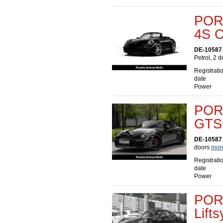
POR
4S C
DE-10587 
Petrol, 2 
Registrati
date
Power
POR
GTS 
DE-10587 
doors
more
Registrati
date
Power
POR
Lift