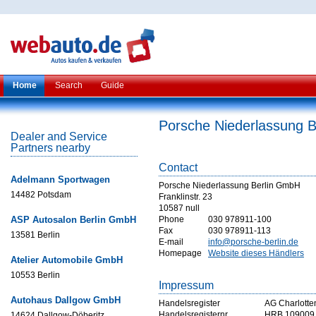
Home
Search
Guide
Porsche Niederlassung 
Dealer and Service
Partners nearby
Contact
Adelmann Sportwagen
Porsche Niederlassung Berlin GmbH
14482 Potsdam
Franklinstr. 23
10587 null
ASP Autosalon Berlin GmbH
Phone
030 978911-100
Fax
030 978911-113
13581 Berlin
E-mail
info@porsche-berlin.de
Homepage
Website dieses Händlers
Atelier Automobile GmbH
10553 Berlin
Impressum
Autohaus Dallgow GmbH
Handelsregister
AG Charlotte
Handelsregisternr
HRB 109009
14624 Dallgow-Döberitz