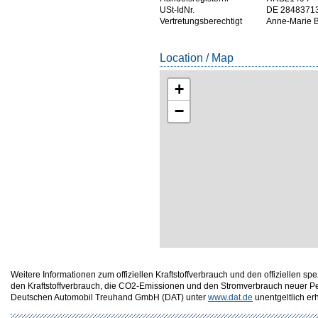
USt-IdNr.
DE 2848371
Vertretungsberechtigt
Anne-Marie B
Location / Map
+
−
Weitere Informationen zum offiziellen Kraftstoffverbrauch und den offizielle
den Kraftstoffverbrauch, die CO2-Emissionen und den Stromverbrauch neuer P
Deutschen Automobil Treuhand GmbH (DAT) unter
www.dat.de
unentgeltlich erhä