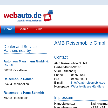
Home
Search
Guide
AMB Reisemobile GmbH
Dealer and Service
Partners nearby
Contact
Autohaus Massmann GmbH &
AMB Reisemobile GmbH
Co.KG
Herbert-Kühn-Str. 10
56288 Kastellaun
55481 Kirchberg
Phone
06763 544
Reisemobile Dahlen
Fax
06763 4644
E-mail
info@amb-reisemobile.de
55494 Rheinböllen
Homepage
Website dieses Händlers
Reisemobile Hans Schmidt
Impressum
56288 Hasselbach
Handelsregister
Bad Kreuzna
Handelsregisternr
HRB21494