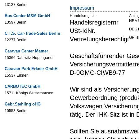
13127 Berlin
Impressum
Bus-Center M&M GmbH
Handelsregister
Amtsg
HRA 
Handelsregisternr
13597 Berlin
DE 2
USt-IdNr.
C.T.S. Car-Trade-Sales Berlin
GF Th
Vertretungsberechtigt
12277 Berlin
Caravan Center Matner
Geschäftsführender Gese
15366 Dahlwitz-Hoppegarten
Versicherungsvermittler
Caravan Park Erkner GmbH
D-0GMC-CIWB9-77
15537 Erkner
CARBOTEC GmbH
Wir sind als Versicherun
15711 Königs Wusterhausen
Gewerbeordnung (produkt
Gebr.Stehling oHG
Volkswagen Versicherung
10553 Berlin
tätig. Der IHK-Sitz ist in
Sollten Sie ausnahmsweis