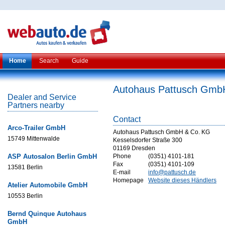
Home
Search
Guide
Autohaus Pattusch Gmb
Dealer and Service
Partners nearby
Contact
Arco-Trailer GmbH
Autohaus Pattusch GmbH & Co. KG
15749 Mittenwalde
Kesselsdorfer Straße 300
01169 Dresden
ASP Autosalon Berlin GmbH
Phone
(0351) 4101-181
Fax
(0351) 4101-109
13581 Berlin
E-mail
info@pattusch.de
Homepage
Website dieses Händlers
Atelier Automobile GmbH
10553 Berlin
Bernd Quinque Autohaus
GmbH