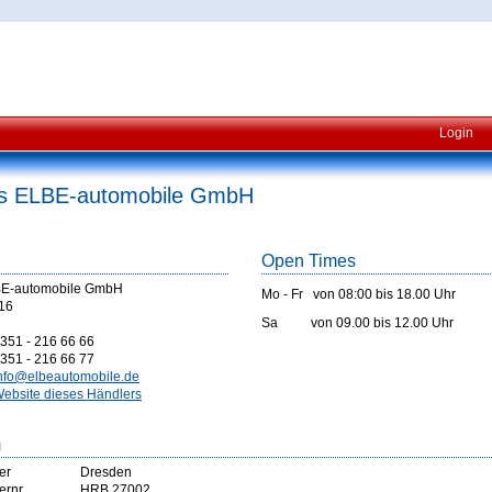
Login
s ELBE-automobile GmbH
Open Times
BE-automobile GmbH
Mo - Fr von 08:00 bis 18.00 Uhr
 16
Sa von 09.00 bis 12.00 Uhr
351 - 216 66 66
351 - 216 66 77
nfo@elbeautomobile.de
ebsite dieses Händlers
m
er
Dresden
ernr
HRB 27002