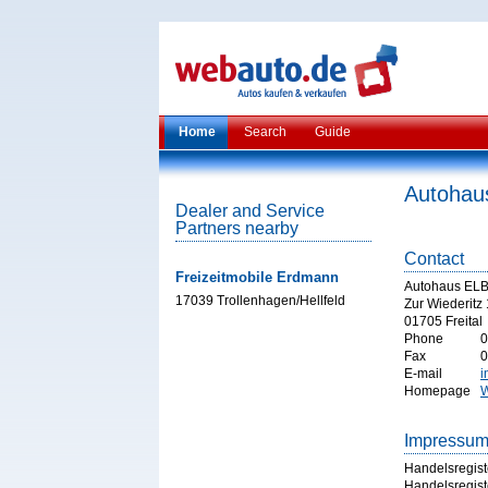
Home
Search
Guide
Autohau
Dealer and Service
Partners nearby
Contact
Freizeitmobile Erdmann
Autohaus EL
17039 Trollenhagen/Hellfeld
Zur Wiederitz
01705 Freital
Phone
0
Fax
0
E-mail
i
Homepage
W
Impressu
Handelsregist
Handelsregist