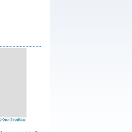
 ©
OpenStreetMap