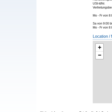
USt-IdNr.
Vertretungsbe
Mo - Fr von 8:
Sa von 9:00 b
Mo - Fr von 8
Location /
+
−