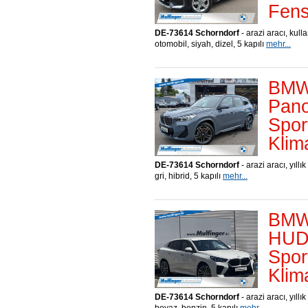
Fens
DE-73614 Schorndorf
- arazi aracı, kull
otomobil, siyah, dizel, 5 kapılı
mehr...
BMW 
Pan
Spor
Klim
DE-73614 Schorndorf
- arazi aracı, yıllı
gri, hibrid, 5 kapılı
mehr...
BMW 
HUD
Spor
Klim
DE-73614 Schorndorf
- arazi aracı, yıllı