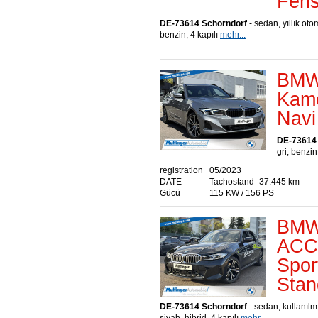
Fens
DE-73614 Schorndorf
- sedan, yıllık oto
benzin, 4 kapılı
mehr...
BMW 
Kame
Navi
DE-73614
gri, benzin
registration
05/2023
DATE
Tachostand
37.445 km
Gücü
115 KW / 156 PS
BMW
ACC 
Spor
Stan
DE-73614 Schorndorf
- sedan, kullanılm