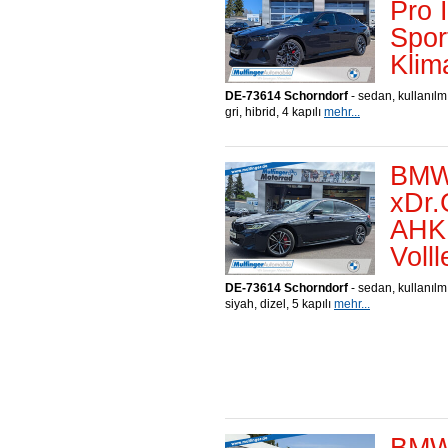
Pro 
Spor
Klim
DE-73614 Schorndorf
- sedan, kullanılm
gri, hibrid, 4 kapılı
mehr...
BMW 
xDr.
AHK 
Voll
DE-73614 Schorndorf
- sedan, kullanılm
siyah, dizel, 5 kapılı
mehr...
BMW 