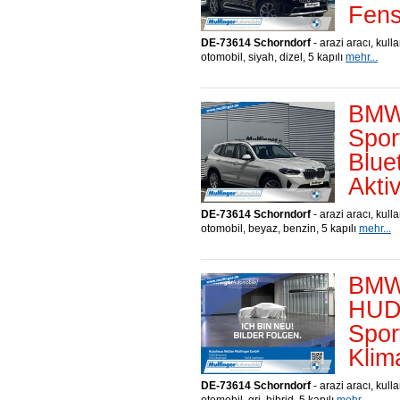
Fens
DE-73614 Schorndorf
- arazi aracı, kull
otomobil, siyah, dizel, 5 kapılı
mehr...
BMW 
Spor
Blue
Akti
DE-73614 Schorndorf
- arazi aracı, kull
otomobil, beyaz, benzin, 5 kapılı
mehr...
BMW 
HUD 
Spor
Klim
DE-73614 Schorndorf
- arazi aracı, kull