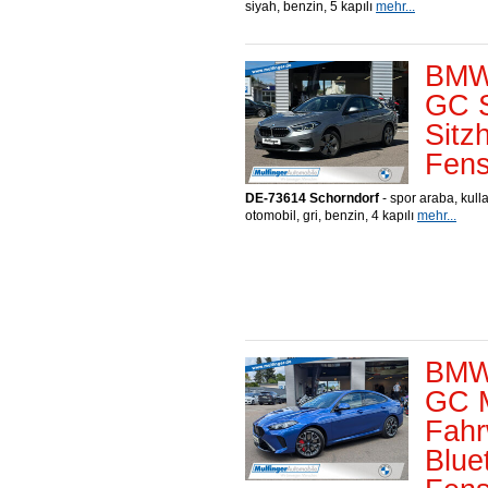
siyah, benzin, 5 kapılı
mehr...
BMW
GC S
Sitz
Fens
DE-73614 Schorndorf
- spor araba, kull
otomobil, gri, benzin, 4 kapılı
mehr...
BMW
GC M
Fahr
Blue