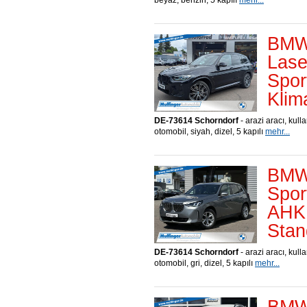
beyaz, benzin, 5 kapılı
mehr...
BMW 
Lase
Spor
Klim
DE-73614 Schorndorf
- arazi aracı, kull
otomobil, siyah, dizel, 5 kapılı
mehr...
BMW
Spor
AHK 
Stan
DE-73614 Schorndorf
- arazi aracı, kull
otomobil, gri, dizel, 5 kapılı
mehr...
BMW 