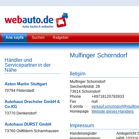
Ana sayfa
Suchen
Ratgeber
Mulfinger Schorndorf
Händler und
Servicepartner in der
Nähe
İletişim
Mulfinger Schorndorf
Aston Martin Stuttgart
Siechenfeldstr. 28
70794 Filderstadt
73614 Schorndorf
Phone
+49718120793933
Autohaus Drechsler GmbH &
Fax
null
Co.KG
E-posta
verkauf.schorndorf@mulfing
Homepage
Website dieses Händlers
73770 Denkendorf
Autohaus DURST GmbH
Impressum
73760 Ostfildern-Scharnhausen
Handelsregister
Amtsgericht S
Handelsregisternr
HRB 270316