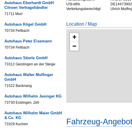
Autohaus Eberhardt GmbH
USt-IdNr.
DE14473902
Citroen Vertragshändler
Vertretungsberechtigt
Ulrich Mulfin
71711 Murr
Location / Map
Autohaus Kögel GmbH
70734 Fellbach
+
Autohaus Peter Eisemann
−
70734 Fellbach
Autohaus Stierle GmbH
73312 Geislingen an der Steige
Autohaus Walter Mulfinger
GmbH
71522 Backnang
Autohaus Wilhelm Jesinger KG
73730 Esslingen, Zell
Autohaus Wilhelm Maier GmbH
& Co. KG
Fahrzeug-Angebo
73329 Kuchen