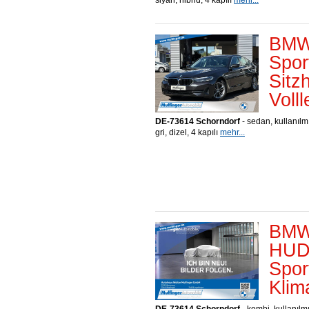
siyah, hibrid, 4 kapılı
mehr...
BMW
Spor
Sitz
Voll
DE-73614 Schorndorf
- sedan, kullanılm
gri, dizel, 4 kapılı
mehr...
BMW 
HUD
Spor
Klim