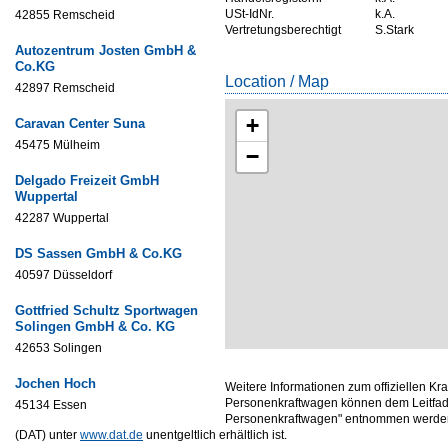
USt-IdNr.
k.A.
42855 Remscheid
Vertretungsberechtigt
S.Stark
Autozentrum Josten GmbH &
Co.KG
Location / Map
42897 Remscheid
+
Caravan Center Suna
45475 Mülheim
−
Delgado Freizeit GmbH
Wuppertal
42287 Wuppertal
DS Sassen GmbH & Co.KG
40597 Düsseldorf
Gottfried Schultz Sportwagen
Solingen GmbH & Co. KG
42653 Solingen
Jochen Hoch
Weitere Informationen zum offiziellen Kr
Personenkraftwagen können dem Leitfade
45134 Essen
Personenkraftwagen" entnommen werden,
(DAT) unter
www.dat.de
unentgeltlich erhältlich ist.