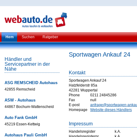
Hem
Suchen
Ratgeber
Sportwagen Ankauf 24
Händler und
Servicepartner in der
Nähe
Kontakt
Sportwagen Ankauf 24
ASG REMSCHEID Autohaus
Hatzfelderstr 85a
42855 Remscheid
42281 Wuppertal
Phone
0211 24845286
ASW - Autohaus
Fax
null
E-post
anfrage@sportwagen-ankau
44867 Bochum-Wattenscheid
Homepage
Website dieses Händlers
Auto Fank GmbH
Impressum
45219 Essen-Kettwig
Handelsregister
k.A.
Autohaus Pauli GmbH
Handelsregisternr
k.A.