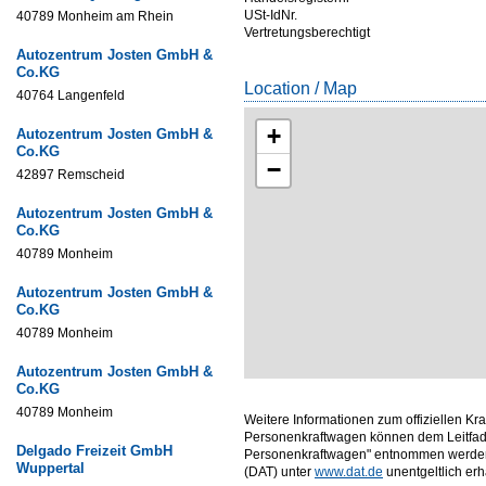
USt-IdNr.
40789 Monheim am Rhein
Vertretungsberechtigt
Autozentrum Josten GmbH &
Co.KG
Location / Map
40764 Langenfeld
+
Autozentrum Josten GmbH &
Co.KG
−
42897 Remscheid
Autozentrum Josten GmbH &
Co.KG
40789 Monheim
Autozentrum Josten GmbH &
Co.KG
40789 Monheim
Autozentrum Josten GmbH &
Co.KG
40789 Monheim
Weitere Informationen zum offiziellen Kr
Personenkraftwagen können dem Leitfade
Delgado Freizeit GmbH
Personenkraftwagen" entnommen werden,
Wuppertal
(DAT) unter
www.dat.de
unentgeltlich erhäl