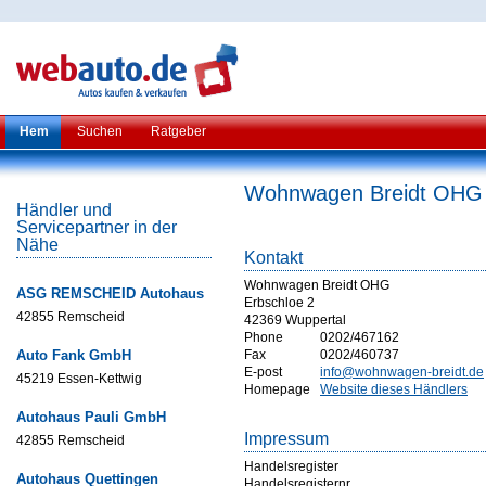
Hem
Suchen
Ratgeber
Wohnwagen Breidt OHG
Händler und
Servicepartner in der
Nähe
Kontakt
Wohnwagen Breidt OHG
ASG REMSCHEID Autohaus
Erbschloe 2
42855 Remscheid
42369 Wuppertal
Phone
0202/467162
Auto Fank GmbH
Fax
0202/460737
E-post
info@wohnwagen-breidt.de
45219 Essen-Kettwig
Homepage
Website dieses Händlers
Autohaus Pauli GmbH
Impressum
42855 Remscheid
Handelsregister
Autohaus Quettingen
Handelsregisternr