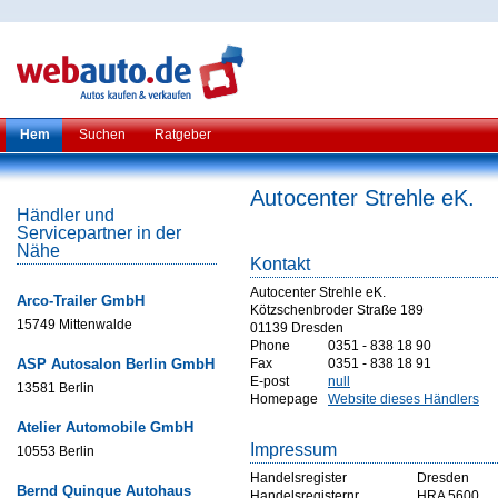
Hem
Suchen
Ratgeber
Autocenter Strehle eK.
Händler und
Servicepartner in der
Nähe
Kontakt
Autocenter Strehle eK.
Arco-Trailer GmbH
Kötzschenbroder Straße 189
15749 Mittenwalde
01139 Dresden
Phone
0351 - 838 18 90
ASP Autosalon Berlin GmbH
Fax
0351 - 838 18 91
E-post
null
13581 Berlin
Homepage
Website dieses Händlers
Atelier Automobile GmbH
Impressum
10553 Berlin
Handelsregister
Dresden
Bernd Quinque Autohaus
Handelsregisternr
HRA 5600