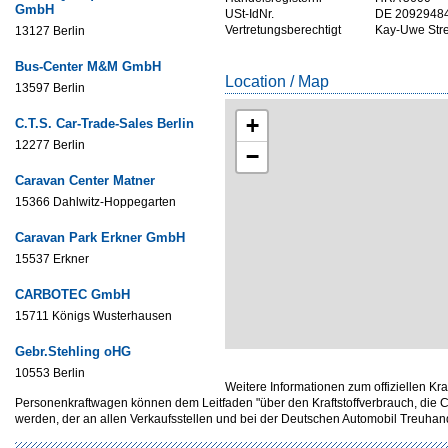
GmbH
USt-IdNr.
DE 2092948
Vertretungsberechtigt
Kay-Uwe Str
13127 Berlin
Bus-Center M&M GmbH
Location / Map
13597 Berlin
+
C.T.S. Car-Trade-Sales Berlin
12277 Berlin
−
Caravan Center Matner
15366 Dahlwitz-Hoppegarten
Caravan Park Erkner GmbH
15537 Erkner
CARBOTEC GmbH
15711 Königs Wusterhausen
Gebr.Stehling oHG
10553 Berlin
Weitere Informationen zum offiziellen Kr
Personenkraftwagen können dem Leitfaden "über den Kraftstoffverbrauch, d
werden, der an allen Verkaufsstellen und bei der Deutschen Automobil Treuh