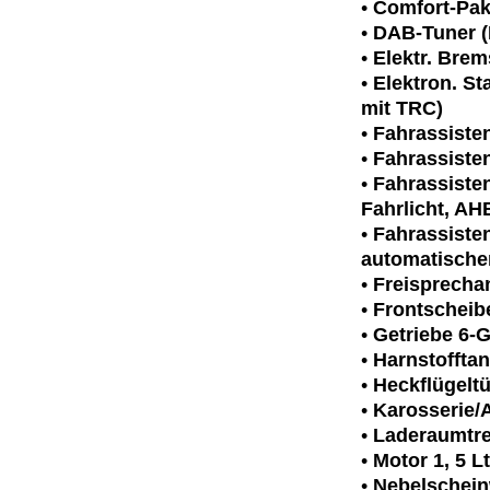
•
Comfort-Pak
•
DAB-Tuner (
•
Elektr. Brem
•
Elektron. St
mit TRC)
•
Fahrassiste
•
Fahrassiste
•
Fahrassiste
Fahrlicht, AH
•
Fahrassiste
automatischem
•
Freisprecha
•
Frontscheib
•
Getriebe 6-
•
Harnstoffta
•
Heckflügelt
•
Karosserie/
•
Laderaumtr
•
Motor 1, 5 L
•
Nebelschein