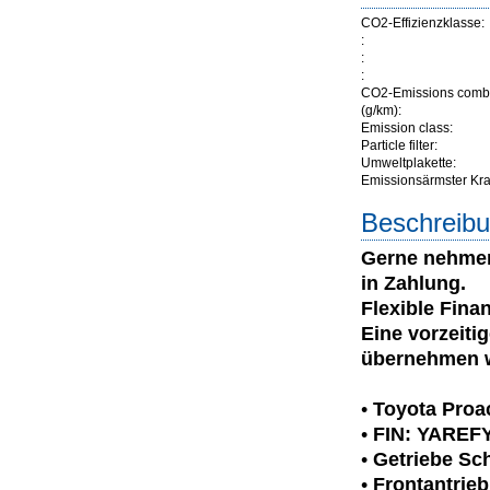
CO2-Effizienzklasse:
:
:
:
CO2-Emissions comb
(g/km):
Emission class:
Particle filter:
Umweltplakette:
Emissionsärmster Kraft
Beschreibu
Gerne nehmen 
in Zahlung.
Flexible Fina
Eine vorzeiti
übernehmen w
•
Toyota Proa
•
FIN: YAREF
•
Getriebe Sch
•
Frontantrieb