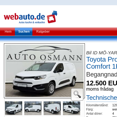
Hem
Suchen
Ratgeber
Bil ID MÖ-Y
Toyota Pr
Comfort 
Begangnad
12.500 E
moms frådag
Technische
Kilomäterstånd:
12
Färg:
wei
Antal dörer:
4