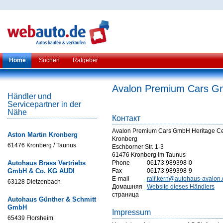
Home
Suchen
Ratgeber
Avalon Premium Cars Gm
Händler und
Servicepartner in der
Nähe
Контакт
Avalon Premium Cars GmbH Heritage Ce
Aston Martin Kronberg
Kronberg
61476 Kronberg / Taunus
Eschborner Str. 1-3
61476 Kronberg im Taunus
Autohaus Brass Vertriebs
Phone
06173 989398-0
GmbH & Co. KG AUDI
Fax
06173 989398-9
E-mail
ralf.kern@autohaus-avalon
63128 Dietzenbach
Домашняя
Website dieses Händlers
страница
Autohaus Günther & Schmitt
GmbH
Impressum
65439 Florsheim