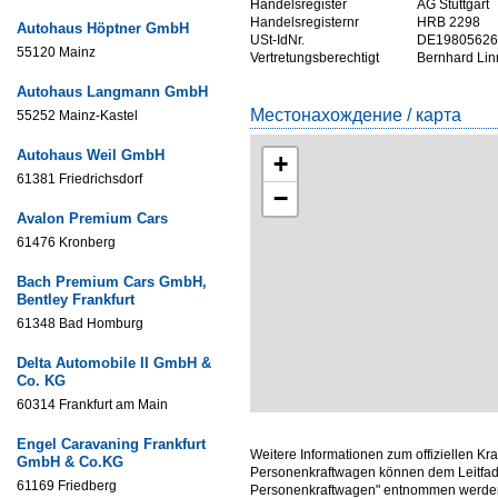
Handelsregister
AG Stuttgart
Handelsregisternr
HRB 2298
Autohaus Höptner GmbH
USt-IdNr.
DE19805626
55120 Mainz
Vertretungsberechtigt
Bernhard Lin
Autohaus Langmann GmbH
Местонахождение / карта
55252 Mainz-Kastel
Autohaus Weil GmbH
+
61381 Friedrichsdorf
−
Avalon Premium Cars
61476 Kronberg
Bach Premium Cars GmbH,
Bentley Frankfurt
61348 Bad Homburg
Delta Automobile II GmbH &
Co. KG
60314 Frankfurt am Main
Engel Caravaning Frankfurt
Weitere Informationen zum offiziellen Kr
GmbH & Co.KG
Personenkraftwagen können dem Leitfade
61169 Friedberg
Personenkraftwagen" entnommen werden,