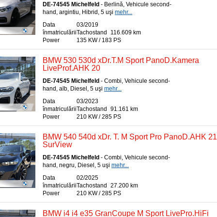
DE-74545 Michelfeld
- Berlină, Vehicule second-
hand, argintiu, Hibrid, 5 uşi
mehr...
Data
03/2019
înmatriculării
Tachostand
116.609 km
Power
135 KW / 183 PS
BMW 530 530d xDr.T.M Sport PanoD.Kamera
LiveProf.AHK 20
DE-74545 Michelfeld
- Combi, Vehicule second-
hand, alb, Diesel, 5 uşi
mehr...
Data
03/2023
înmatriculării
Tachostand
91.161 km
Power
210 KW / 285 PS
BMW 540 540d xDr. T. M Sport Pro PanoD.AHK 21
SurView
DE-74545 Michelfeld
- Combi, Vehicule second-
hand, negru, Diesel, 5 uşi
mehr...
Data
02/2025
înmatriculării
Tachostand
27.200 km
Power
210 KW / 285 PS
BMW i4 i4 e35 GranCoupe M Sport LivePro.HiFi