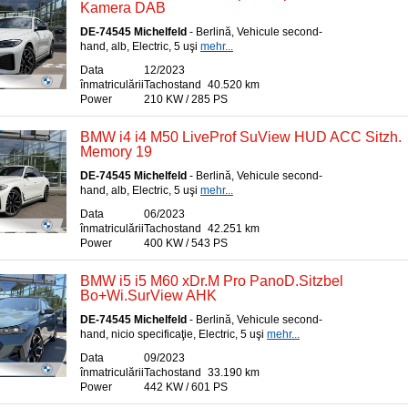
Kamera DAB
DE-74545 Michelfeld
- Berlină, Vehicule second-
hand, alb, Electric, 5 uşi
mehr...
Data
12/2023
înmatriculării
Tachostand
40.520 km
Power
210 KW / 285 PS
BMW i4 i4 M50 LiveProf SuView HUD ACC Sitzh.
Memory 19
DE-74545 Michelfeld
- Berlină, Vehicule second-
hand, alb, Electric, 5 uşi
mehr...
Data
06/2023
înmatriculării
Tachostand
42.251 km
Power
400 KW / 543 PS
BMW i5 i5 M60 xDr.M Pro PanoD.Sitzbel
Bo+Wi.SurView AHK
DE-74545 Michelfeld
- Berlină, Vehicule second-
hand, nicio specificaţie, Electric, 5 uşi
mehr...
Data
09/2023
înmatriculării
Tachostand
33.190 km
Power
442 KW / 601 PS