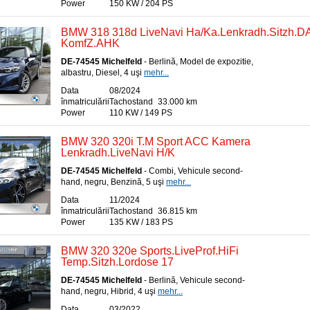
Power
150 KW / 204 PS
BMW 318 318d LiveNavi Ha/Ka.Lenkradh.Sitzh.D
KomfZ.AHK
DE-74545 Michelfeld
- Berlină, Model de expozitie,
albastru, Diesel, 4 uşi
mehr...
Data
08/2024
înmatriculării
Tachostand
33.000 km
Power
110 KW / 149 PS
BMW 320 320i T.M Sport ACC Kamera
Lenkradh.LiveNavi H/K
DE-74545 Michelfeld
- Combi, Vehicule second-
hand, negru, Benzină, 5 uşi
mehr...
Data
11/2024
înmatriculării
Tachostand
36.815 km
Power
135 KW / 183 PS
BMW 320 320e Sports.LiveProf.HiFi
Temp.Sitzh.Lordose 17
DE-74545 Michelfeld
- Berlină, Vehicule second-
hand, negru, Hibrid, 4 uşi
mehr...
Data
03/2022