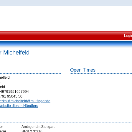
Logi
r Michelfeld
Open Times
elfeld
3
eld
49791951657994
791 95045 50
erkauf.michelfeld@mulfinger.de
ebsite dieses Händlers
m
er
Amtsgericht Stuttgart
ernr
HRB 270316