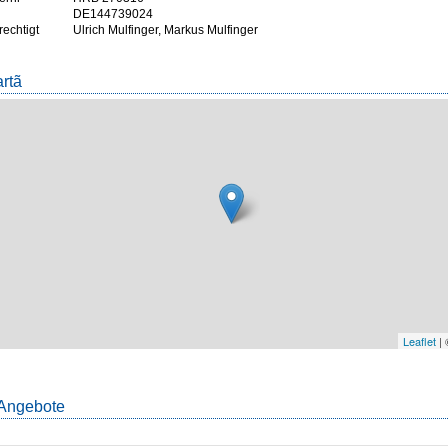
DE144739024
rechtigt
Ulrich Mulfinger, Markus Mulfinger
artã
Leaflet
|
Angebote