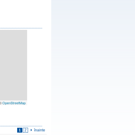
 ©
OpenStreetMap
1
2
înainte