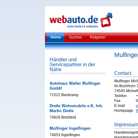
Home
Suchen
Ratgeber
Mulfinge
Händler und
Servicepartner in der
Nähe
Contact
Mulfinger Mich
Autohaus Walter Mulfinger
Im Buchhorn 
GmbH
74545 Michelf
71522 Backnang
Telefon
+
Fax
0
Dietle Wohnmobile e.K. Inh.
E-mail
v
Martin Dietle
Homepage
W
74626 Bretzfeld
Impressu
Mulfinger Ingelfingen
Handelsregist
74653 Ingelfingen
Handelsregist