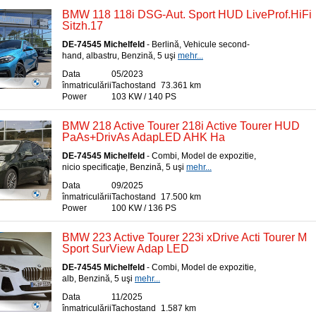
BMW 118 118i DSG-Aut. Sport HUD LiveProf.HiFi
Sitzh.17
DE-74545 Michelfeld
- Berlină, Vehicule second-
hand, albastru, Benzină, 5 uşi
mehr...
Data
05/2023
înmatriculării
Tachostand
73.361 km
Power
103 KW / 140 PS
BMW 218 Active Tourer 218i Active Tourer HUD
PaAs+DrivAs AdapLED AHK Ha
DE-74545 Michelfeld
- Combi, Model de expozitie,
nicio specificaţie, Benzină, 5 uşi
mehr...
Data
09/2025
înmatriculării
Tachostand
17.500 km
Power
100 KW / 136 PS
BMW 223 Active Tourer 223i xDrive Acti Tourer M
Sport SurView Adap LED
DE-74545 Michelfeld
- Combi, Model de expozitie,
alb, Benzină, 5 uşi
mehr...
Data
11/2025
înmatriculării
Tachostand
1.587 km