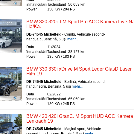
înmatriculării
Tachostand
56.653 km
Power
150 KW / 204 PS
BMW 320 320i T.M Sport Pro ACC Kamera Live-Na
Ha/Ka.
DE-74545 Michelfeld
- Combi, Vehicule second-
hand, alb, Benzină, 5 uşi
mehr...
Data
11/2024
înmatriculării
Tachostand
38.127 km
Power
135 KW / 183 PS
BMW 330 330i xDrive M Sport Leder GlasD.Laser
HiFi 19
DE-74545 Michelfeld
- Berlină, Vehicule second-
hand, negru, Benzină, 5 uşi
mehr...
Data
02/2022
înmatriculării
Tachostand
65.050 km
Power
180 KW / 245 PS
BMW 420 420i GranC. M Sport HUD ACC Kamera
Lenkradh.19
DE-74545 Michelfeld
- Maşină sport, Vehicule
second-hand, negru, Benzină, 5 uşi
mehr...