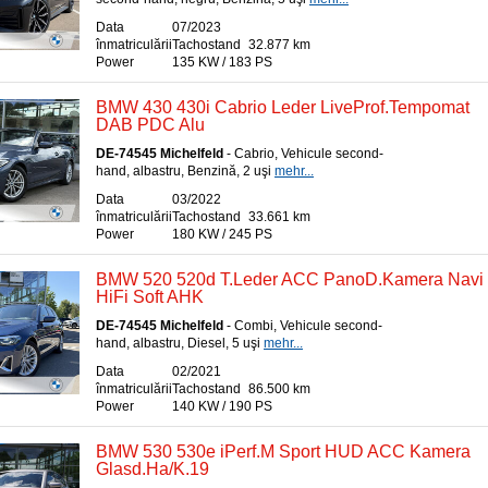
Data
07/2023
înmatriculării
Tachostand
32.877 km
Power
135 KW / 183 PS
BMW 430 430i Cabrio Leder LiveProf.Tempomat
DAB PDC Alu
DE-74545 Michelfeld
- Cabrio, Vehicule second-
hand, albastru, Benzină, 2 uşi
mehr...
Data
03/2022
înmatriculării
Tachostand
33.661 km
Power
180 KW / 245 PS
BMW 520 520d T.Leder ACC PanoD.Kamera Navi
HiFi Soft AHK
DE-74545 Michelfeld
- Combi, Vehicule second-
hand, albastru, Diesel, 5 uşi
mehr...
Data
02/2021
înmatriculării
Tachostand
86.500 km
Power
140 KW / 190 PS
BMW 530 530e iPerf.M Sport HUD ACC Kamera
Glasd.Ha/K.19