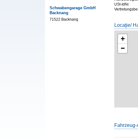
USt-IdNr.
Schwabengarage GmbH
Vertretungsbe
Backnang
71522 Backnang
Locaţie/ H
+
−
Fahrzeug-