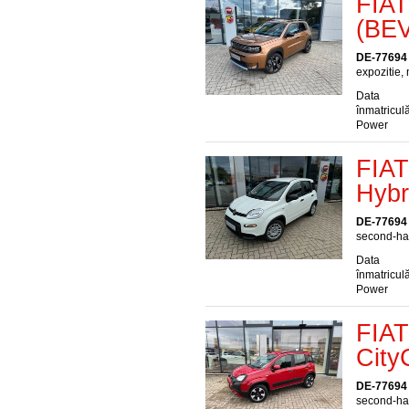
FIAT
(BEV
DE-77694
expozitie, 
Data
înmatriculă
Power
FIAT
Hybr
DE-77694
second-han
Data
înmatriculă
Power
FIAT
City
DE-77694
second-han