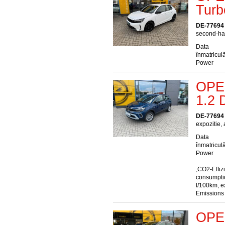
Turb
DE-77694
second-han
Data
înmatriculă
Power
OPEL
1.2 
DE-77694
expozitie,
Data
înmatriculă
Power
,CO2-Effiz
consumptio
l/100km, e
Emissions
OPEL