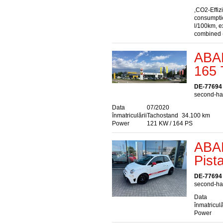
,CO2-Effiz
consumptio
l/100km, e
combined 
ABAR
165 
DE-77694
second-han
Data
07/2020
înmatriculării
Tachostand
34.100 km
Power
121 KW / 164 PS
ABAR
Pist
DE-77694
second-han
Data
înmatriculă
Power