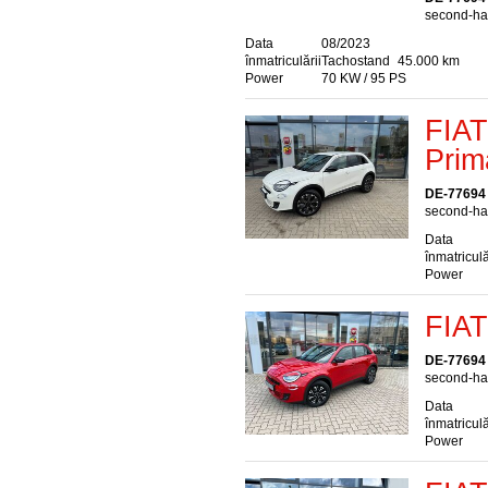
second-han
Data
08/2023
înmatriculării
Tachostand
45.000 km
Power
70 KW / 95 PS
FIAT
Prim
DE-77694
second-han
Data
înmatriculă
Power
FIAT
DE-77694
second-han
Data
înmatriculă
Power