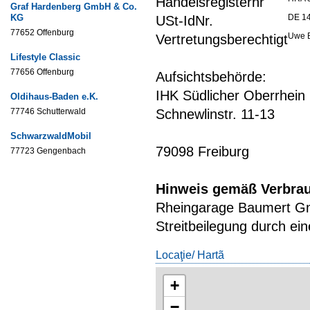
Handelsregisternr
Graf Hardenberg GmbH & Co.
KG
DE 14
USt-IdNr.
77652 Offenburg
Uwe 
Vertretungsberechtigt
Lifestyle Classic
77656 Offenburg
Aufsichtsbehörde:
IHK Südlicher Oberrhein
Oldihaus-Baden e.K.
77746 Schutterwald
SchwarzwaldMobil
79098 Freiburg
77723 Gengenbach
Hinweis gemäß Verbrau
Rheingarage Baumert Gm
Streitbeilegung durch ein
Locaţie/ Hartã
+
−