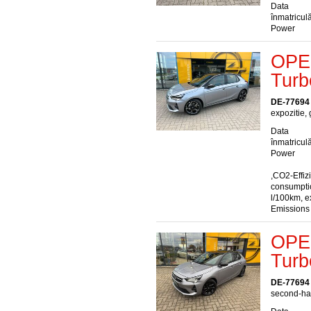
Data
înmatriculă
Power
OPEL
Turb
DE-77694
expozitie, 
Data
înmatriculă
Power
,CO2-Effiz
consumptio
l/100km, e
Emissions
OPEL
Turb
DE-77694
second-han