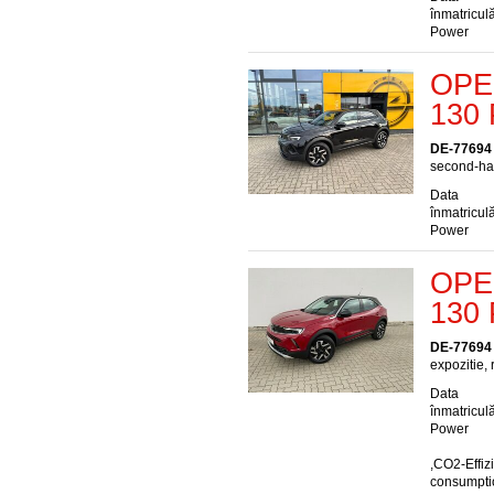
înmatriculă
Power
OPEL
130 
DE-77694
second-han
Data
înmatriculă
Power
OPEL
130 
DE-77694
expozitie,
Data
înmatriculă
Power
,CO2-Effiz
consumptio