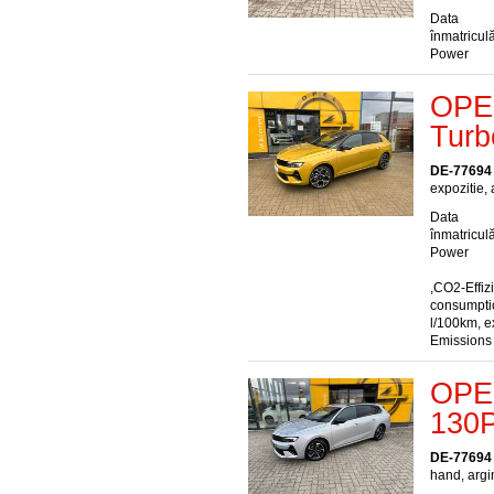
Data
înmatriculă
Power
OPEL
Turb
DE-77694
expozitie,
Data
înmatriculă
Power
,CO2-Effiz
consumptio
l/100km, e
Emissions
OPEL
130P
DE-77694
hand, argi