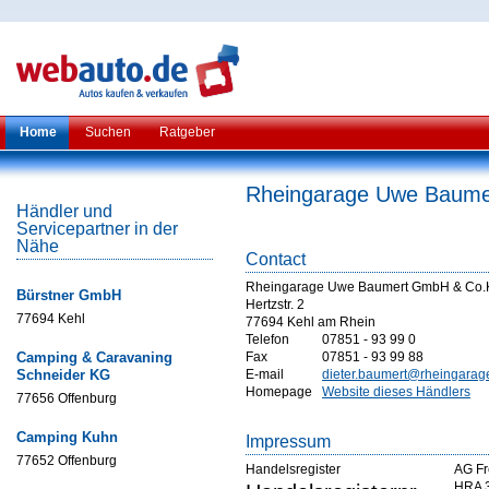
Home
Suchen
Ratgeber
Rheingarage Uwe Baum
Händler und
Servicepartner in der
Nähe
Contact
Rheingarage Uwe Baumert GmbH & Co
Bürstner GmbH
Hertzstr. 2
77694 Kehl
77694 Kehl am Rhein
Telefon
07851 - 93 99 0
Camping & Caravaning
Fax
07851 - 93 99 88
Schneider KG
E-mail
dieter.baumert@rheingarag
Homepage
Website dieses Händlers
77656 Offenburg
Camping Kuhn
Impressum
77652 Offenburg
Handelsregister
AG Fr
HRA 