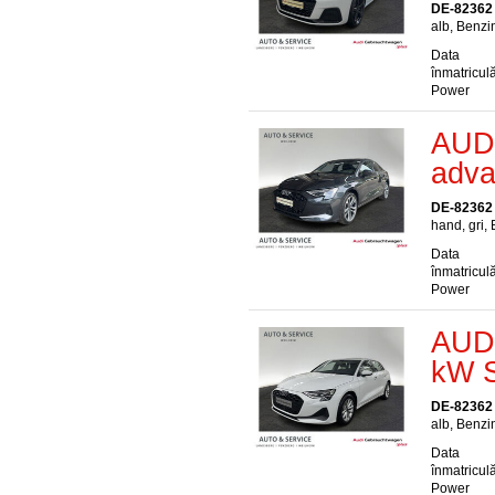
DE-82362
alb, Benzi
Data
înmatriculă
Power
AUDI
adva
DE-82362
hand, gri,
Data
înmatriculă
Power
AUDI
kW S
DE-82362
alb, Benzi
Data
înmatriculă
Power