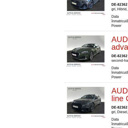
DE-82362
gri, Hibrid
Data
înmatriculă
Power
AUDI
adva
DE-82362
second-han
Data
înmatriculă
Power
AUDI
line
DE-82362
gri, Diesel
Data
înmatriculă