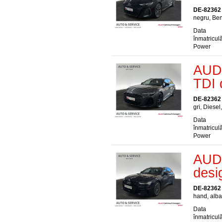
DE-82362
negru, Ben
Data
înmatriculă
Power
AUDI
TDI 
DE-82362
gri, Diesel
Data
înmatriculă
Power
AUDI
desi
DE-82362
hand, albas
Data
înmatriculă