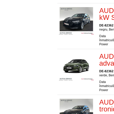
AUDI
kW S
DE-82362
negru, Ben
Data
înmatriculă
Power
AUDI
adva
DE-82362
verde, Ben
Data
înmatriculă
Power
AUDI
tron