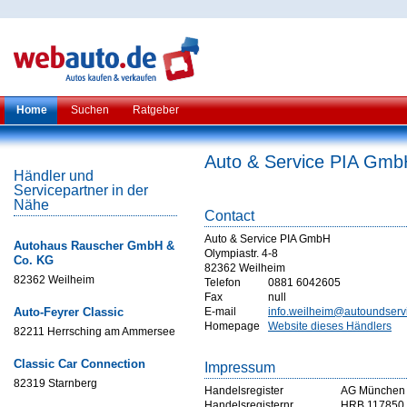
Home
Suchen
Ratgeber
Auto & Service PIA Gmb
Händler und
Servicepartner in der
Nähe
Contact
Auto & Service PIA GmbH
Autohaus Rauscher GmbH &
Olympiastr. 4-8
Co. KG
82362 Weilheim
82362 Weilheim
Telefon
0881 6042605
Fax
null
Auto-Feyrer Classic
E-mail
info.weilheim@autoundserv
Homepage
Website dieses Händlers
82211 Herrsching am Ammersee
Classic Car Connection
Impressum
82319 Starnberg
Handelsregister
AG München
Handelsregisternr
HRB 117850