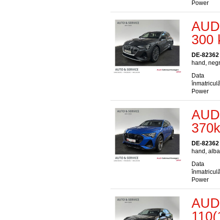
Power
AUDI
300 
DE-82362
hand, negru
Data
înmatriculă
Power
AUDI
370
DE-82362
hand, albas
Data
înmatriculă
Power
AUDI
110(