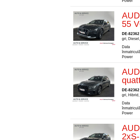
Power
AUDI
55 V
DE-82362
gri, Diesel
Data
înmatriculă
Power
AUDI
quat
DE-82362
gri, Hibrid
Data
înmatriculă
Power
AUDI
2xS-