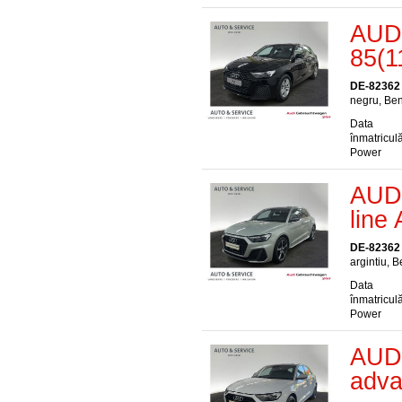
AUDI
85(1
DE-82362
negru, Ben
Data
înmatriculă
Power
AUDI
line
DE-82362
argintiu, 
Data
înmatriculă
Power
AUDI
adv