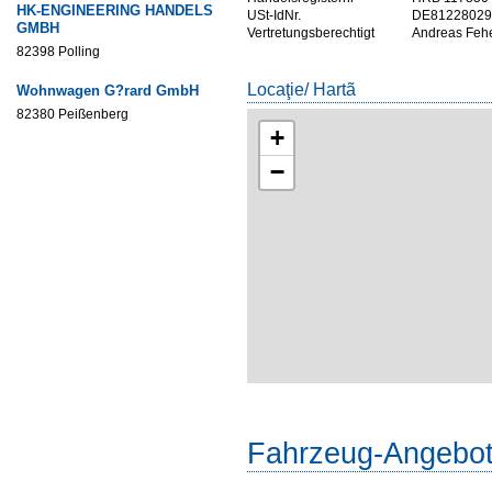
HK-ENGINEERING HANDELS
USt-IdNr.
DE81228029
GMBH
Vertretungsberechtigt
Andreas Fehe
82398 Polling
Locaţie/ Hartã
Wohnwagen G?rard GmbH
82380 Peißenberg
+
−
Fahrzeug-Angebo