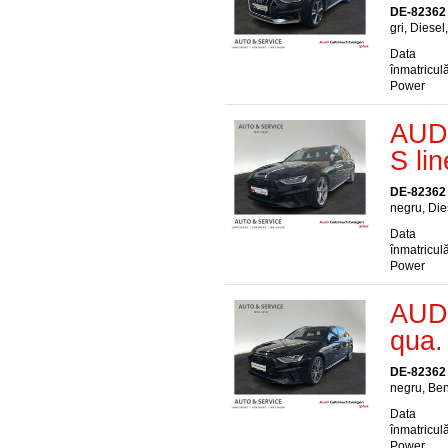
DE-82362
gri, Diesel
Data
înmatriculă
Power
AUDI
S lin
DE-82362
negru, Die
Data
înmatriculă
Power
AUDI
qua.
DE-82362
negru, Ben
Data
înmatriculă
Power