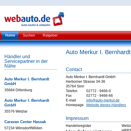
Home
Suchen
Ratgeber
Auto Merkur I. Bernhar
Händler und
Servicepartner in der
Nähe
Contact
Auto Merkur I. Bernhardt GmbH
Auto Merkur I. Bernhardt
Herborner Strasse 34-36
GmbH
35764 Sinn
35684 Dillenburg
Telefon
02772 - 9466-0
Fax
02772 - 9466-66
Auto Merkur I. Bernhardt
E-mail
info@auto-merkur.de
GmbH
Homepage
Website dieses Händlers
35576 Wetzlar
Impressum
Caravan Center Hassak
Handelsregister
Wetzl
57234 Wilnsdorf/Wilden
HRB3