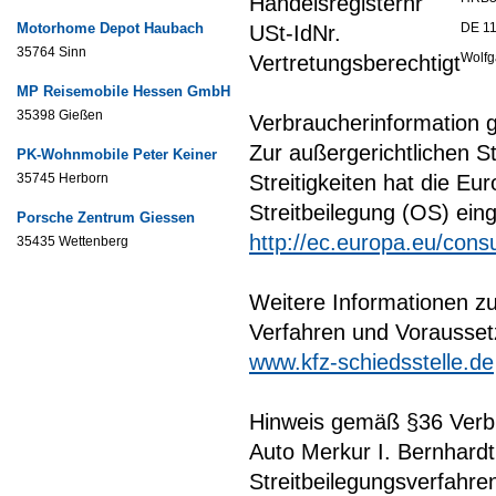
Handelsregisternr
Motorhome Depot Haubach
DE 1
USt-IdNr.
35764 Sinn
Wolfg
Vertretungsberechtigt
MP Reisemobile Hessen GmbH
35398 Gießen
Verbraucherinformation 
Zur außergerichtlichen S
PK-Wohnmobile Peter Keiner
35745 Herborn
Streitigkeiten hat die Eu
Streitbeilegung (OS) eing
Porsche Zentrum Giessen
http://ec.europa.eu/cons
35435 Wettenberg
Weitere Informationen zu
Verfahren und Vorausset
www.kfz-schiedsstelle.de
Hinweis gemäß §36 Verbr
Auto Merkur I. Bernhard
Streitbeilegungsverfahre