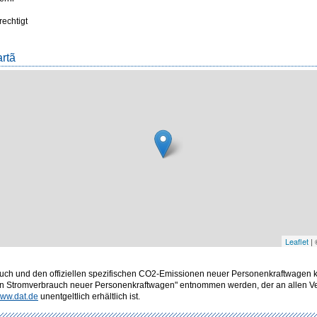
rechtigt
artã
Leaflet
|
rbrauch und den offiziellen spezifischen CO2-Emissionen neuer Personenkraftwagen
en Stromverbrauch neuer Personenkraftwagen" entnommen werden, der an allen Ver
ww.dat.de
unentgeltlich erhältlich ist.