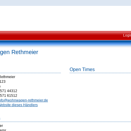
Logi
en Rethmeier
Open Times
ethmeier
 123
n
571 44312
571 61512
nfo@wohnwagen-rethmeier.de
ebsite dieses Händlers
m
er
ernr