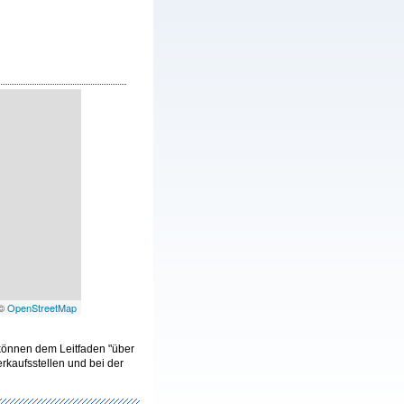
 ©
OpenStreetMap
 können dem Leitfaden "über
kaufsstellen und bei der