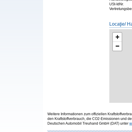
USt-IdNr.
Vertretungsbe
Locaţie/ H
+
−
Weitere Informationen zum offiziellen Kraftstoffve
den Kraftstoffverbrauch, die CO2-Emissionen und d
Deutschen Automobil Treuhand GmbH (DAT) unter
w