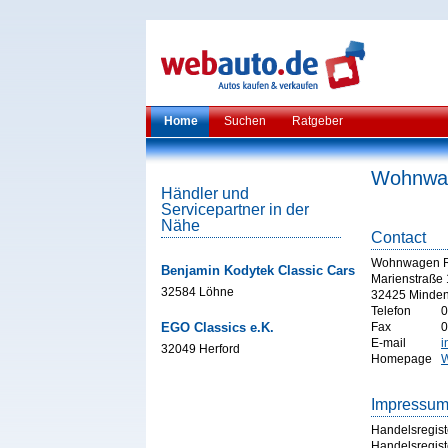
Home
Suchen
Ratgeber
Wohnwag
Händler und
Servicepartner in der
Nähe
Contact
Wohnwagen R
Benjamin Kodytek Classic Cars
Marienstraße
32584 Löhne
32425 Minde
Telefon
0
EGO Classics e.K.
Fax
0
E-mail
i
32049 Herford
Homepage
W
Impressu
Handelsregist
Handelsregist