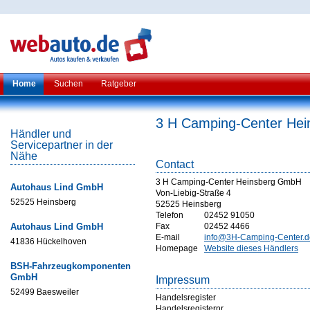
Home
Suchen
Ratgeber
3 H Camping-Center He
Händler und
Servicepartner in der
Nähe
Contact
3 H Camping-Center Heinsberg GmbH
Autohaus Lind GmbH
Von-Liebig-Straße 4
52525 Heinsberg
52525 Heinsberg
Telefon
02452 91050
Autohaus Lind GmbH
Fax
02452 4466
E-mail
info@3H-Camping-Center.d
41836 Hückelhoven
Homepage
Website dieses Händlers
BSH-Fahrzeugkomponenten
GmbH
Impressum
52499 Baesweiler
Handelsregister
Handelsregisternr