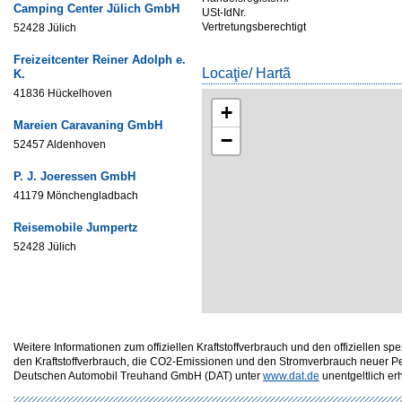
Camping Center Jülich GmbH
USt-IdNr.
Vertretungsberechtigt
52428 Jülich
Freizeitcenter Reiner Adolph e.
Locaţie/ Hartã
K.
41836 Hückelhoven
+
Mareien Caravaning GmbH
−
52457 Aldenhoven
P. J. Joeressen GmbH
41179 Mönchengladbach
Reisemobile Jumpertz
52428 Jülich
Weitere Informationen zum offiziellen Kraftstoffverbrauch und den offizielle
den Kraftstoffverbrauch, die CO2-Emissionen und den Stromverbrauch neuer P
Deutschen Automobil Treuhand GmbH (DAT) unter
www.dat.de
unentgeltlich erhä