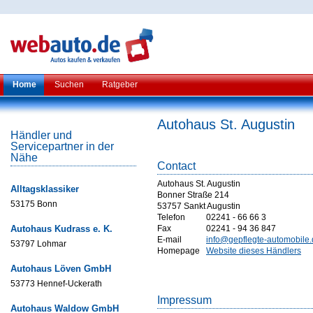
Home
Suchen
Ratgeber
Autohaus St. Augustin
Händler und
Servicepartner in der
Nähe
Contact
Autohaus St. Augustin
Alltagsklassiker
Bonner Straße 214
53175 Bonn
53757 Sankt Augustin
Telefon
02241 - 66 66 3
Autohaus Kudrass e. K.
Fax
02241 - 94 36 847
E-mail
info@gepflegte-automobile
53797 Lohmar
Homepage
Website dieses Händlers
Autohaus Löven GmbH
53773 Hennef-Uckerath
Impressum
Autohaus Waldow GmbH