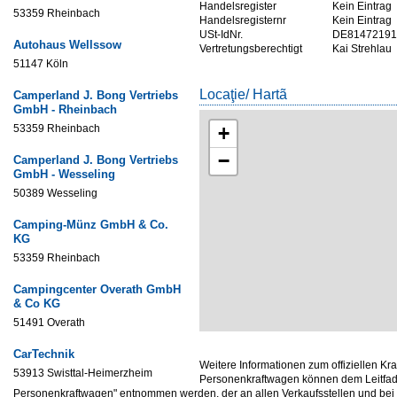
Handelsregister
Kein Eintrag
53359 Rheinbach
Handelsregisternr
Kein Eintrag
USt-IdNr.
DE81472191
Autohaus Wellssow
Vertretungsberechtigt
Kai Strehlau
51147 Köln
Locaţie/ Hartã
Camperland J. Bong Vertriebs
GmbH - Rheinbach
53359 Rheinbach
+
−
Camperland J. Bong Vertriebs
GmbH - Wesseling
50389 Wesseling
Camping-Münz GmbH & Co.
KG
53359 Rheinbach
Campingcenter Overath GmbH
& Co KG
51491 Overath
CarTechnik
Weitere Informationen zum offiziellen Kr
53913 Swisttal-Heimerzheim
Personenkraftwagen können dem Leitfade
Personenkraftwagen" entnommen werden, der an allen Verkaufsstellen und be