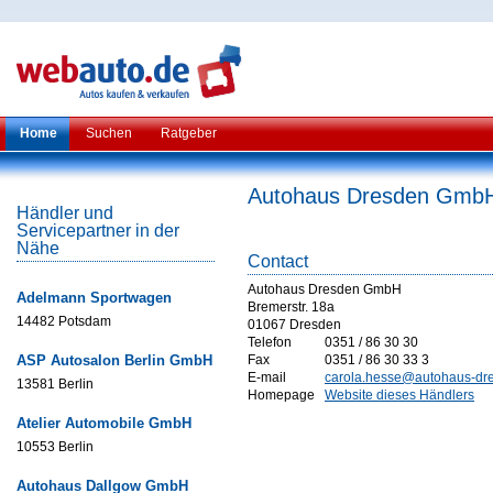
Home
Suchen
Ratgeber
Autohaus Dresden Gmb
Händler und
Servicepartner in der
Nähe
Contact
Autohaus Dresden GmbH
Adelmann Sportwagen
Bremerstr. 18a
14482 Potsdam
01067 Dresden
Telefon
0351 / 86 30 30
ASP Autosalon Berlin GmbH
Fax
0351 / 86 30 33 3
E-mail
carola.hesse@autohaus-dr
13581 Berlin
Homepage
Website dieses Händlers
Atelier Automobile GmbH
10553 Berlin
Autohaus Dallgow GmbH