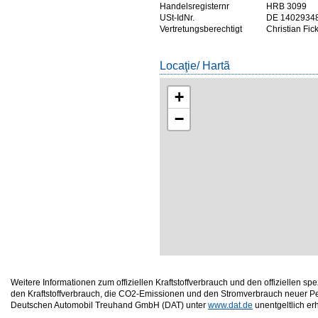
Handelsregisternr
HRB 3099
USt-IdNr.
DE 1402934
Vertretungsberechtigt
Christian Fic
Locaţie/ Hartã
+
−
Weitere Informationen zum offiziellen Kraftstoffverbrauch und den offizielle
den Kraftstoffverbrauch, die CO2-Emissionen und den Stromverbrauch neuer P
Deutschen Automobil Treuhand GmbH (DAT) unter
www.dat.de
unentgeltlich erhä