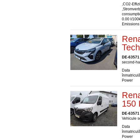
,CO2-Effiz
,Stromver
consumptio
0.00 l/100
Emissions
Rena
Tech
DE-63571
second-han
Data
înmatriculă
Power
Rena
150 
DE-63571
Vehicule s
Data
înmatriculă
Power