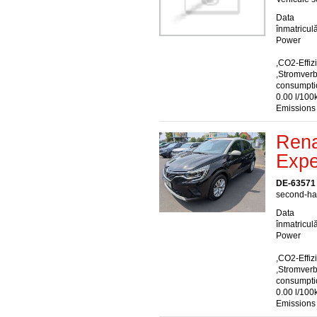
Data
înmatriculă
Power
,CO2-Effiz
,Stromver
consumptio
0.00 l/100
Emissions
Rena
Expe
DE-63571
second-han
Data
înmatriculă
Power
,CO2-Effiz
,Stromver
consumptio
0.00 l/100
Emissions