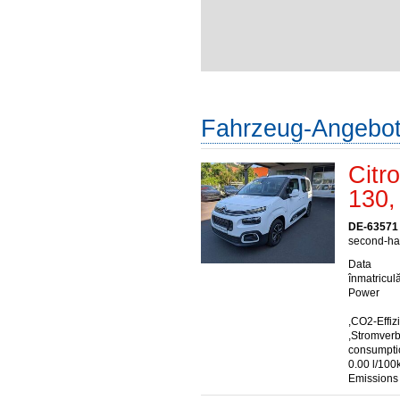
Fahrzeug-Angebo
Citr
130,
DE-63571
second-han
Data
înmatriculă
Power
,CO2-Effiz
,Stromver
consumptio
0.00 l/100
Emissions