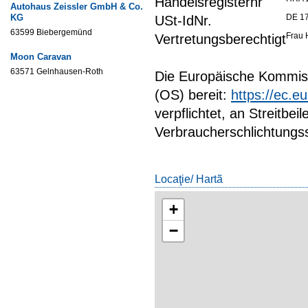
Handelsregisternr
Autohaus Zeissler GmbH & Co.
KG
DE 17
USt-IdNr.
63599 Biebergemünd
Frau 
Vertretungsberechtigt
Moon Caravan
63571 Gelnhausen-Roth
Die Europäische Kommissi
(OS) bereit:
https://ec.e
verpflichtet, an Streitbe
Verbraucherschlichtungss
Locaţie/ Hartã
+
−