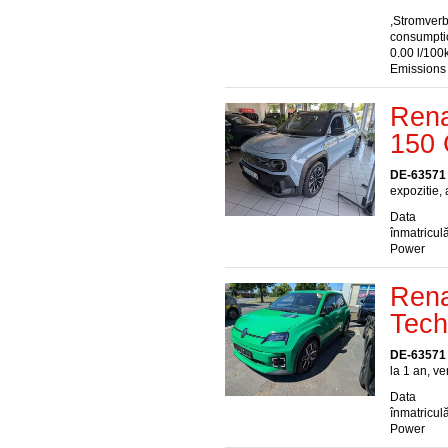
,Stromver
consumptio
0.00 l/100
Emissions
Rena
150 
DE-63571
expozitie, 
Data
înmatriculă
Power
Rena
Tech
DE-63571
la 1 an, ve
Data
înmatriculă
Power