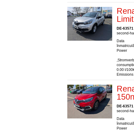
Rena
Limi
DE-63571
second-han
Data
înmatriculă
Power
,Stromver
consumptio
0.00 l/100
Emissions
Rena
150n
DE-63571
second-han
Data
înmatriculă
Power