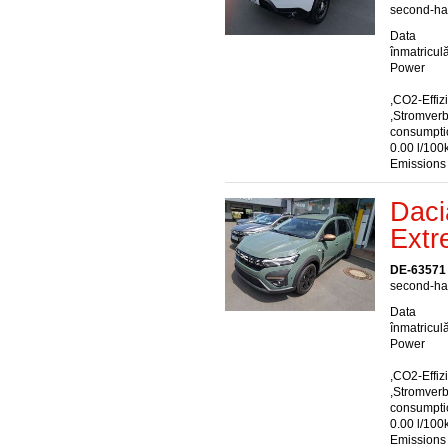
second-han
Data
înmatriculă
Power
,CO2-Effiz
,Stromver
consumptio
0.00 l/100
Emissions
Daci
Extr
DE-63571
second-han
Data
înmatriculă
Power
,CO2-Effiz
,Stromver
consumptio
0.00 l/100
Emissions