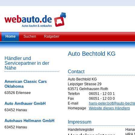
Home
Suchen
Ratgeber
Auto Bechtold KG
Händler und
Servicepartner in der
Nähe
Contact
Auto Bechtold KG
American Classic Cars
Leipziger Strasse 29
Oklahoma
63571 Gelnhausen Roth
63526 Erlensee
Telefon
06051 - 12 03 1
Fax
06051 - 12 03 0
Auto Amthauer GmbH
E-mail
hans-peter.bott@auto-becht
Homepage
Website dieses Händlers
63452 Hanau
Autohaus Hellmann GmbH
Impressum
63452 Hanau
Handelsregister
Hana
HRA 