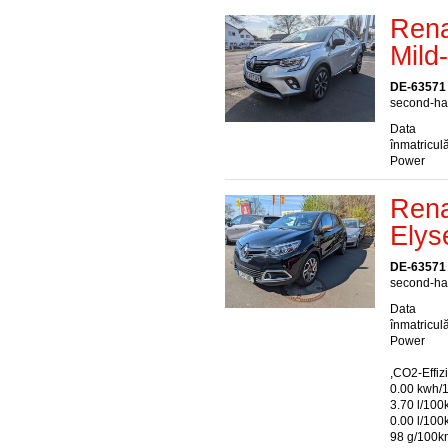
Rena
Mild
DE-63571
second-han
Data
înmatriculă
Power
Rena
Elys
DE-63571
second-han
Data
înmatriculă
Power
,CO2-Effiz
0.00 kwh/
3.70 l/100
0.00 l/10
98 g/100k