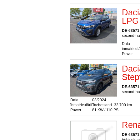
Daci
LPG 
DE-63571
second-han
Data
înmatriculă
Power
Daci
Step
DE-63571
second-han
Data
03/2024
înmatriculării
Tachostand
33.700 km
Power
81 KW / 110 PS
Ren
DE-63571
Vehicule s