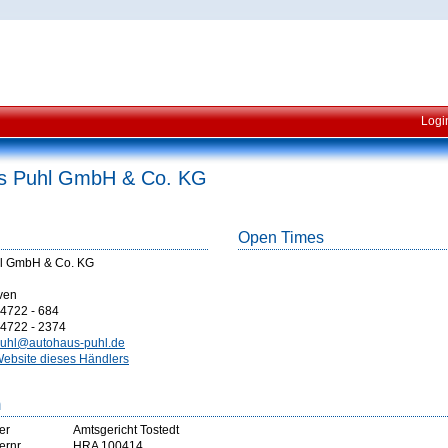
Logi
s Puhl GmbH & Co. KG
Open Times
l GmbH & Co. KG
ven
4722 - 684
4722 - 2374
uhl@autohaus-puhl.de
ebsite dieses Händlers
m
er
Amtsgericht Tostedt
ernr
HRA 100414