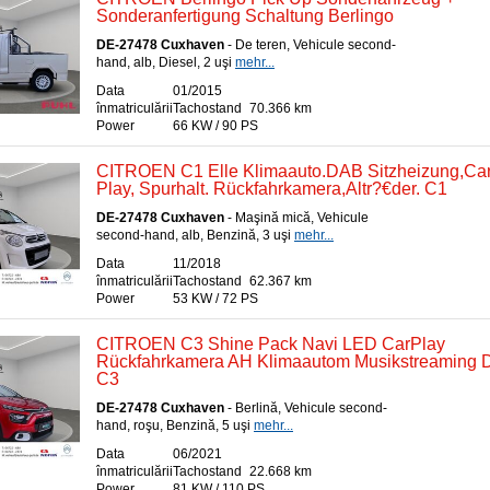
Sonderanfertigung Schaltung Berlingo
DE-27478 Cuxhaven
- De teren, Vehicule second-
hand, alb, Diesel, 2 uşi
mehr...
Data
01/2015
înmatriculării
Tachostand
70.366 km
Power
66 KW / 90 PS
CITROEN C1 Elle Klimaauto.DAB Sitzheizung,Ca
Play, Spurhalt. Rückfahrkamera,Altr?€der. C1
DE-27478 Cuxhaven
- Maşină mică, Vehicule
second-hand, alb, Benzină, 3 uşi
mehr...
Data
11/2018
înmatriculării
Tachostand
62.367 km
Power
53 KW / 72 PS
CITROEN C3 Shine Pack Navi LED CarPlay
Rückfahrkamera AH Klimaautom Musikstreaming D
C3
DE-27478 Cuxhaven
- Berlină, Vehicule second-
hand, roşu, Benzină, 5 uşi
mehr...
Data
06/2021
înmatriculării
Tachostand
22.668 km
Power
81 KW / 110 PS