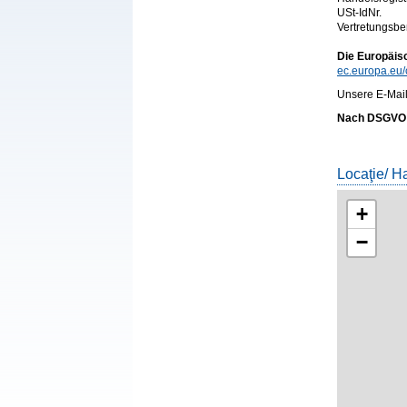
USt-IdNr.
Vertretungsbe
Die Europäisc
ec.europa.eu
Unsere E-Mail
Nach DSGVO s
Locaţie/ H
+
−