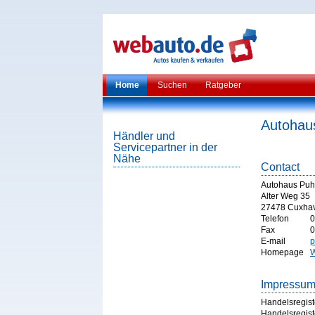
Home
Suchen
Ratgeber
Autohau
Händler und
Servicepartner in der
Nähe
Contact
Autohaus Puh
Alter Weg 35
27478 Cuxha
Telefon
0
Fax
0
E-mail
p
Homepage
W
Impressu
Handelsregist
Handelsregist