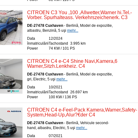
CITROEN C3 You ,100 ,Allwetter,Warner hi.Tel.-
Vorber. Spurhalteass. Verkehrszeichenerk. C3
DE-27478 Cuxhaven
- Berlină, Model de expozitie,
albastru, Benzină, 5 uşi
mehr...
Data
12/2024
înmatriculării
Tachostand
3.995 km
Power
74 KW / 101 PS
CITROEN C4 e-C4 Shine Navi,Kamera,6
Warner,Sitzh.Lenkheiz. C4
DE-27478 Cuxhaven
- Berlină, Model de expozitie,
gri, Electric, 5 uşi
mehr...
Data
10/2021
înmatriculării
Tachostand
26.697 km
Power
100 KW / 136 PS
CITROEN C4 e-Feel-Pack Kamera,Warner,Safety-
System,Head-Up,Alur?€der C4
DE-27478 Cuxhaven
- Berlină, Vehicule second-
hand, albastru, Electric, 5 uşi
mehr...
Data
07/2021