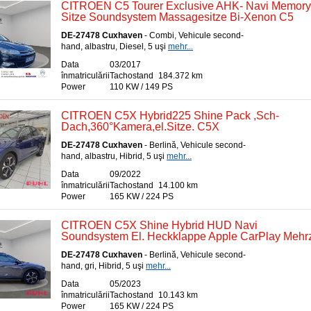
CITROEN C5 Tourer Exclusive AHK- Navi Memory
Sitze Soundsystem Massagesitze Bi-Xenon C5
DE-27478 Cuxhaven
- Combi, Vehicule second-
hand, albastru, Diesel, 5 uşi
mehr...
Data
03/2017
înmatriculării
Tachostand
184.372 km
Power
110 KW / 149 PS
CITROEN C5X Hybrid225 Shine Pack ,Sch-
Dach,360°Kamera,el.Sitze. C5X
DE-27478 Cuxhaven
- Berlină, Vehicule second-
hand, albastru, Hibrid, 5 uşi
mehr...
Data
09/2022
înmatriculării
Tachostand
14.100 km
Power
165 KW / 224 PS
CITROEN C5X Shine Hybrid HUD Navi
Soundsystem El. Heckklappe Apple CarPlay Meh
DE-27478 Cuxhaven
- Berlină, Vehicule second-
hand, gri, Hibrid, 5 uşi
mehr...
Data
05/2023
înmatriculării
Tachostand
10.143 km
Power
165 KW / 224 PS