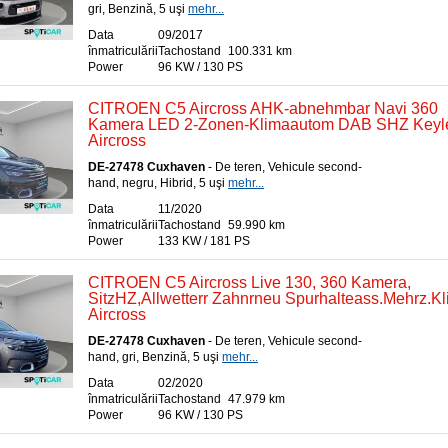
gri, Benzină, 5 uşi
mehr...
Data
09/2017
înmatriculării
Tachostand
100.331 km
Power
96 KW / 130 PS
CITROEN C5 Aircross AHK-abnehmbar Navi 360
Kamera LED 2-Zonen-Klimaautom DAB SHZ Keyle
Aircross
DE-27478 Cuxhaven
- De teren, Vehicule second-
hand, negru, Hibrid, 5 uşi
mehr...
Data
11/2020
înmatriculării
Tachostand
59.990 km
Power
133 KW / 181 PS
CITROEN C5 Aircross Live 130, 360 Kamera,
SitzHZ,Allwetterr Zahnrneu Spurhalteass.Mehrz.K
Aircross
DE-27478 Cuxhaven
- De teren, Vehicule second-
hand, gri, Benzină, 5 uşi
mehr...
Data
02/2020
înmatriculării
Tachostand
47.979 km
Power
96 KW / 130 PS