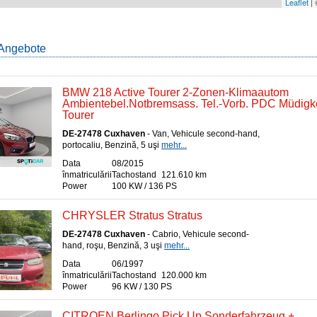
Leaflet
|
Angebote
BMW 218 Active Tourer 2-Zonen-Klimaautom
Ambientebel.Notbremsass. Tel.-Vorb. PDC Müdigkei
Tourer
DE-27478 Cuxhaven
- Van, Vehicule second-hand,
portocaliu, Benzină, 5 uşi
mehr...
Data
08/2015
înmatriculării
Tachostand
121.610 km
Power
100 KW / 136 PS
CHRYSLER Stratus Stratus
DE-27478 Cuxhaven
- Cabrio, Vehicule second-
hand, roşu, Benzină, 3 uşi
mehr...
Data
06/1997
înmatriculării
Tachostand
120.000 km
Power
96 KW / 130 PS
CITROEN Berlingo Pick Up Sonderfahrzeug +