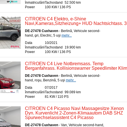
înmatriculării
Tachostand
52.500 km
Power
100 KW / 136 PS
CITROEN C4 Elektro, e-Shine
Navi,Kameras,Sitzheizung+ HUD Nachtsichtass.
DE-27478 Cuxhaven
- Berlină, Vehicule second-
hand, gri, Electric, 5 uşi
mehr...
Data
10/2021
înmatriculării
Tachostand
19.900 km
Power
100 KW / 136 PS
CITROEN C4 Live Notbremsass. Temp
Berganfahrass. Kollisionswarner Speedlimiter Kli
DE-27478 Cuxhaven
- Berlină, Vehicule second-
hand, roşu, Benzină, 5 uşi
mehr...
Data
07/2017
înmatriculării
Tachostand
99.089 km
Power
81 KW / 110 PS
CITROEN C4 Picasso Navi Massagesitze Xenon
Dyn. Kurvenlicht 2-Zonen-Klimaautom DAB SHZ
Spurwechselassistent C4 Picasso
DE-27478 Cuxhaven
- Van, Vehicule second-hand,