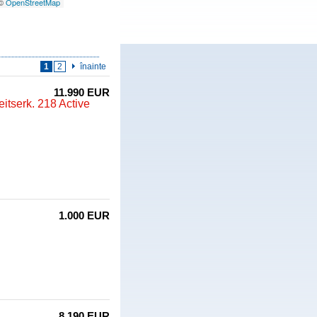
 ©
OpenStreetMap
1
2
înainte
11.990 EUR
tserk. 218 Active
1.000 EUR
8.190 EUR