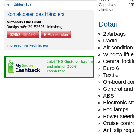
Power:
89
mehr Bilder (13)
Capacitate
15
cilindricã:
Kontaktdaten des Händlers
Autohaus Lind GmbH
Dotãri
Borsigstraße 39, 52525 Heinsberg
2 Airbags
02452 - 95 45 0
E-Mail senden
Radio
Impressum & Rechtliches
Air condition
Window lift e
Central lock
Jetzt THG Quote verkaufen
und jährlich 250 €
Euro 6
kassieren!
Textile
On-board co
General and 
ABS
Electronic st
Fog lamps
Power steeri
Cruise contr
Anti slip regu