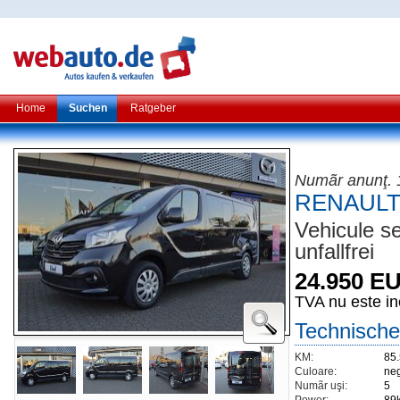
Home
Suchen
Ratgeber
Numãr anunţ.
RENAULT T
Vehicule s
unfallfrei
24.950 E
TVA nu este in
Technische
KM:
85
Culoare:
neg
Numãr uşi:
5