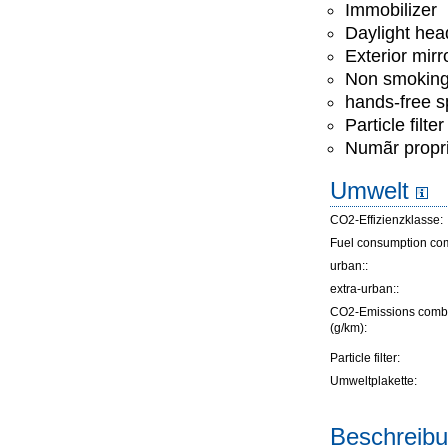
Immobilizer
Daylight hea
Exterior mirr
Non smoking
hands-free 
Particle filter
Numãr propri
Umwelt
CO2-Effizienzklasse:
Fuel consumption co
urban::
extra-urban::
CO2-Emissions comb
(g/km):
Particle filter:
Umweltplakette:
Beschreibu