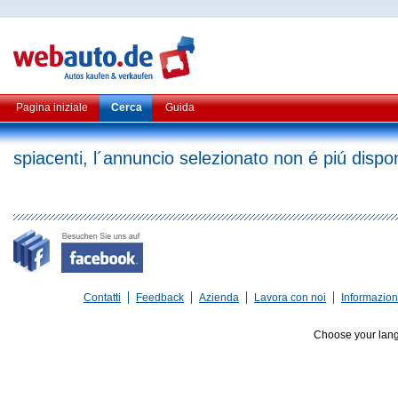
Pagina iniziale
Cerca
Guida
spiacenti, l´annuncio selezionato non é piú dispon
Contatti
Feedback
Azienda
Lavora con noi
Informazioni
Choose your lan