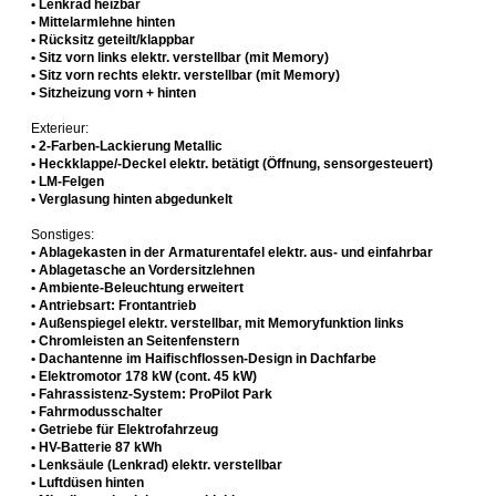
• Lenkrad heizbar
• Mittelarmlehne hinten
• Rücksitz geteilt/klappbar
• Sitz vorn links elektr. verstellbar (mit Memory)
• Sitz vorn rechts elektr. verstellbar (mit Memory)
• Sitzheizung vorn + hinten
Exterieur:
• 2-Farben-Lackierung Metallic
• Heckklappe/-Deckel elektr. betätigt (Öffnung, sensorgesteuert)
• LM-Felgen
• Verglasung hinten abgedunkelt
Sonstiges:
• Ablagekasten in der Armaturentafel elektr. aus- und einfahrbar
• Ablagetasche an Vordersitzlehnen
• Ambiente-Beleuchtung erweitert
• Antriebsart: Frontantrieb
• Außenspiegel elektr. verstellbar, mit Memoryfunktion links
• Chromleisten an Seitenfenstern
• Dachantenne im Haifischflossen-Design in Dachfarbe
• Elektromotor 178 kW (cont. 45 kW)
• Fahrassistenz-System: ProPilot Park
• Fahrmodusschalter
• Getriebe für Elektrofahrzeug
• HV-Batterie 87 kWh
• Lenksäule (Lenkrad) elektr. verstellbar
• Luftdüsen hinten