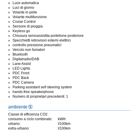
Luce automatica
Luci di giorno
Volante in pelle
Volante multifunzione
Cruise Control
Sensore di pioggia
Keyless go
Chiusura servoassistita portellone posteriore
Specchietti retrovisori esterni elettrici
controllo pressione pneumatici
Veicolo non fumatori
Bluetooth
Digitalradio/DAB
Lane Assist
LED Lights
PDC Front
PDC Back
PDC Camera
Parking assistant self steering system
hands-free speakerphone
Numero di proprietari precedenti: 1
ambiente
Classe di efficienza CO2:
consumo a ciclo combinato:
kW/h
urbano:
l/100km
extra-urbano:
l/100km