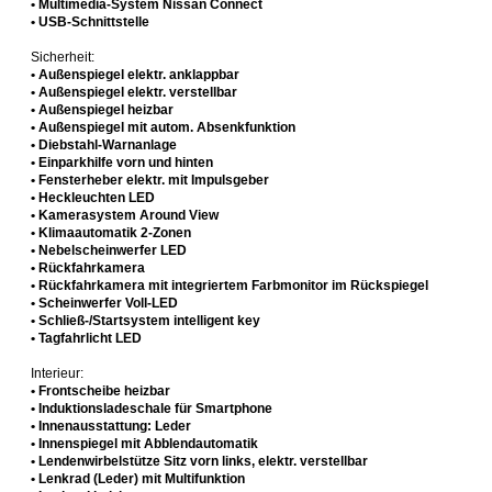
• Multimedia-System Nissan Connect
• USB-Schnittstelle
Sicherheit:
• Außenspiegel elektr. anklappbar
• Außenspiegel elektr. verstellbar
• Außenspiegel heizbar
• Außenspiegel mit autom. Absenkfunktion
• Diebstahl-Warnanlage
• Einparkhilfe vorn und hinten
• Fensterheber elektr. mit Impulsgeber
• Heckleuchten LED
• Kamerasystem Around View
• Klimaautomatik 2-Zonen
• Nebelscheinwerfer LED
• Rückfahrkamera
• Rückfahrkamera mit integriertem Farbmonitor im Rückspiegel
• Scheinwerfer Voll-LED
• Schließ-/Startsystem intelligent key
• Tagfahrlicht LED
Interieur:
• Frontscheibe heizbar
• Induktionsladeschale für Smartphone
• Innenausstattung: Leder
• Innenspiegel mit Abblendautomatik
• Lendenwirbelstütze Sitz vorn links, elektr. verstellbar
• Lenkrad (Leder) mit Multifunktion