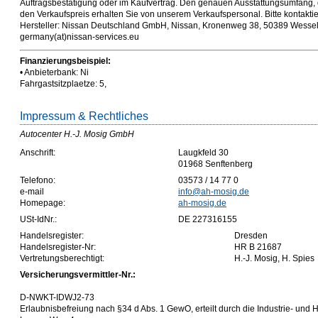
Auftragsbestätigung oder im Kaufvertrag. Den genauen Ausstattungsumfang,
den Verkaufspreis erhalten Sie von unserem Verkaufspersonal. Bitte kontakt
Hersteller: Nissan Deutschland GmbH, Nissan, Kronenweg 38, 50389 Wesse
germany(at)nissan-services.eu
Finanzierungsbeispiel:
• Anbieterbank: Ni
Fahrgastsitzplaetze: 5,
Impressum & Rechtliches
Autocenter H.-J. Mosig GmbH
Anschrift:
Laugkfeld 30
01968 Senftenberg
Telefono:
03573 / 14 77 0
e-mail
info@ah-mosig.de
Homepage:
ah-mosig.de
USt-IdNr.:
DE 227316155
Handelsregister:
Dresden
Handelsregister-Nr:
HR B 21687
Vertretungsberechtigt:
H.-J. Mosig, H. Spies
Versicherungsvermittler-Nr.:
D-NWKT-IDWJ2-73
Erlaubnisbefreiung nach §34 d Abs. 1 GewO, erteilt durch die Industrie- un