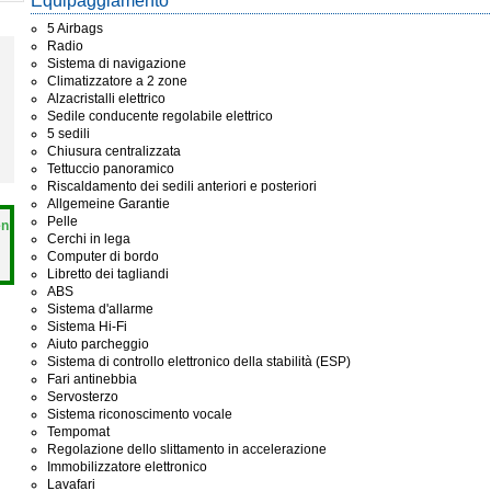
Equipaggiamento
5 Airbags
Radio
Sistema di navigazione
Climatizzatore a 2 zone
Alzacristalli elettrico
Sedile conducente regolabile elettrico
5 sedili
Chiusura centralizzata
Tettuccio panoramico
Riscaldamento dei sedili anteriori e posteriori
Allgemeine Garantie
Pelle
en
Cerchi in lega
Computer di bordo
Libretto dei tagliandi
ABS
Sistema d'allarme
Sistema Hi-Fi
Aiuto parcheggio
Sistema di controllo elettronico della stabilità (ESP)
Fari antinebbia
Servosterzo
Sistema riconoscimento vocale
Tempomat
Regolazione dello slittamento in accelerazione
Immobilizzatore elettronico
Lavafari