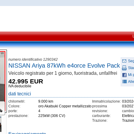
numero identificativo 1290342
Seg
NISSAN Ariya 87kWh e4orce Evolve Pack
St
Veicolo registrato per 1 giorno, fuoristrada, unfallfrei
Mi 
42.995 EUR
All
IVA deducibile
dati tecnici
chilometri:
9.000 km
Immatricolazione:
03/202
Colore:
oro Akatsuki Copper metallizzato
prossima
03/202
porte:
4
revisione:
cambio
prestazione:
225kW (306 CV)
carburante:
Elettric
Trazione:
Trazion