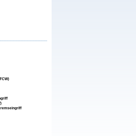
 FCW)
griff
)
Bremseingriff