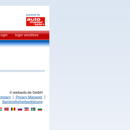
powered by
Login
login venditore
© webauto.de GmbH
privacy
Privacy Manager
Barrierefreiheitserklärung