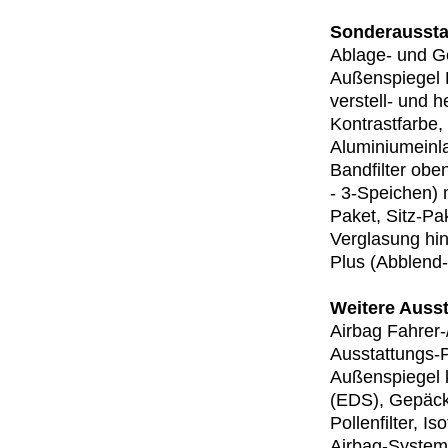
Sonderaussta
Ablage- und Ge
Außenspiegel D
verstell- und 
Kontrastfarbe,
Aluminiumeinla
Bandfilter obe
- 3-Speichen) 
Paket, Sitz-Pa
Verglasung hi
Plus (Abblend-
Weitere Ausst
Airbag Fahrer-
Ausstattungs-P
Außenspiegel k
(EDS), Gepäck
Pollenfilter, I
Airbag-System 