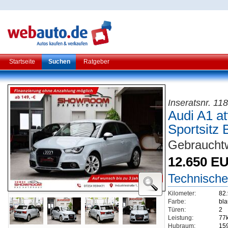
Startseite
Suchen
Ratgeber
Inseratsnr. 118
Audi A1 at
Sportsitz
Gebraucht
12.650 E
Technische
Kilometer:
82
Farbe:
bl
Türen:
2
Leistung:
77
Hubraum:
15