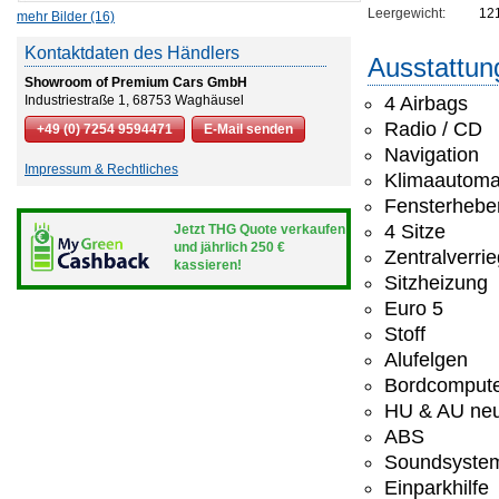
Leergewicht:
12
mehr Bilder (16)
Kontaktdaten des Händlers
Ausstattun
Showroom of Premium Cars GmbH
Industriestraße 1, 68753 Waghäusel
4 Airbags
Radio / CD
+49 (0) 7254 9594471
E-Mail senden
Navigation
Impressum & Rechtliches
Klimaautoma
Fensterheber
4 Sitze
Jetzt THG Quote verkaufen
und jährlich 250 €
Zentralverri
kassieren!
Sitzheizung
Euro 5
Stoff
Alufelgen
Bordcomput
HU & AU ne
ABS
Soundsyste
Einparkhilfe