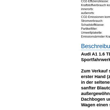
CO2-Effizienzklasse:
Kraftstoffverbrauch ko
innerorts:
außerorts:
CO2-Emissionen komb
Stromverbrauch:
Schadstoffklasse:
Partikelfilter:
Umweltplakette:
Emissionsärmster Kraft
Beschreibu
Audi A1 1.6 T
Sportfahrwer
Zum Verkauf s
erster Hand (
in der selten
sanfter Blaut
außergewöhnli
Dachbogen un
Wagen einen s