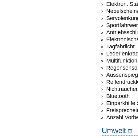
Elektron. St
Nebelschein
Servolenkun
Sportfahrwe
Antriebsschl
Elektronisc
Tagfahrlicht
Lederlenkra
Multifunktio
Regensenso
Aussenspiege
Reifendruckk
Nichtrauche
Bluetooth
Einparkhilfe
Freisprechei
Anzahl Vorbe
Umwelt