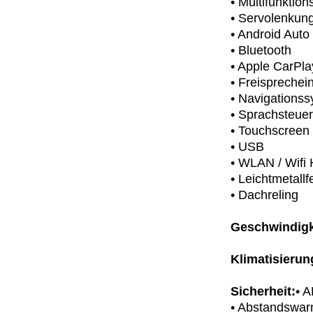
• Multifunktion
• Servolenkun
• Android Auto
• Bluetooth
• Apple CarPla
• Freisprechei
• Navigations
• Sprachsteue
• Touchscreen
• USB
• WLAN / Wifi 
• Leichtmetallf
• Dachreling
Geschwindigk
Klimatisierun
Sicherheit:
• 
• Abstandswar