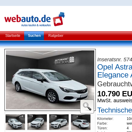
Startseite
Suchen
Ratgeber
Inseratsnr. 57
Opel Astra
Elegance
Gebraucht
10.790 E
MwSt. auswei
Technische
Kilometer:
10
Farbe:
wei
Türen:
4