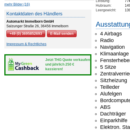
Leistung:
77
mehr Bilder (16)
Hubraum:
14
Leergewicht:
13
Kontaktdaten des Händlers
Automarkt Immelborn GmbH
Ausstattun
Salzunger Straße 26, 36456 Immelborn
4 Airbags
+49 (0) 3695852693
E-Mail senden
Radio
Impressum & Rechtliches
Navigation
Klimaanlage
Fensterheber
Jetzt THG Quote verkaufen
und jährlich 250 €
5 Sitze
kassieren!
Zentralverri
Sitzheizung
Teilleder
Alufelgen
Bordcomput
ABS
Dachträger
Einparkhilfe
Elektron. St