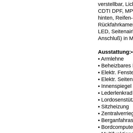
verstellbar, Li
CDTI DPF, MP3-
hinten, Reifen
Rückfahrkamer
LED, Seitenair
Anschluß) in M
Ausstattung:
• Armlehne
• Beheizbares
• Elektr. Fenst
• Elektr. Seite
• Innenspiege
• Lederlenkrad
• Lordosenstüt
• Sitzheizung
• Zentralverri
• Berganfahras
• Bordcompute