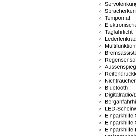
Servolenkun
Spracherke
Tempomat
Elektronisc
Tagfahrlicht
Lederlenkra
Multifunktio
Bremsassist
Regensenso
Aussenspiege
Reifendruckk
Nichtrauche
Bluetooth
Digitalradio
Berganfahrhi
LED-Scheinw
Einparkhilfe
Einparkhilfe
Einparkhilfe