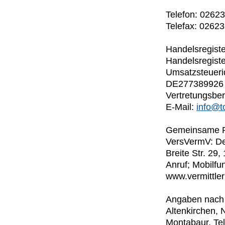
Telefon: 0262
Telefax: 0262
Handelsregist
Handelsregiste
Umsatzsteueri
DE277389926
Vertretungsber
E-Mail:
info@t
Gemeinsame Re
VersVermV: De
Breite Str. 29
Anruf; Mobilfu
www.vermittle
Angaben nach 
Altenkirchen,
Montabaur, Te