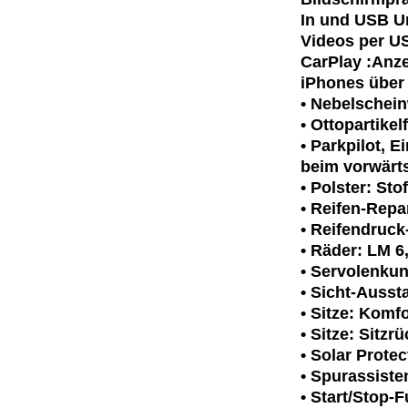
In und USB U
Videos per US
CarPlay :Anz
iPhones über
• Nebelschein
• Ottopartikelf
• Parkpilot, 
beim vorwärt
• Polster: St
• Reifen-Repa
• Reifendruck
• Räder: LM 6
• Servolenku
• Sicht-Ausst
• Sitze: Komfo
• Sitze: Sitzr
• Solar Prote
• Spurassiste
• Start/Stop-