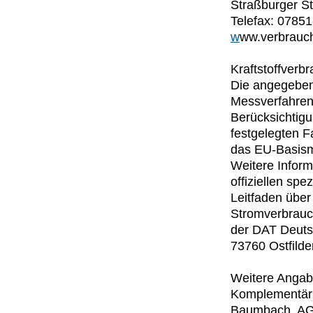
Straßburger S
Telefax: 0785
w
ww.verbrauch
Kraftstoffver
Die angegeben
Messverfahren
Berücksichtigu
festgelegten F
das EU-Basism
Weitere Inform
offiziellen s
Leitfaden über
Stromverbrauch
der DAT Deuts
73760 Ostfilder
Weitere Anga
Komplementär
Baumbach, AG