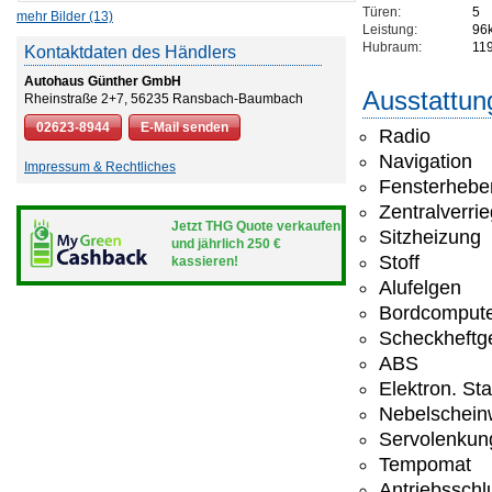
Türen:
5
mehr Bilder (13)
Leistung:
96
Hubraum:
11
Kontaktdaten des Händlers
Autohaus Günther GmbH
Ausstattun
Rheinstraße 2+7, 56235 Ransbach-Baumbach
02623-8944
E-Mail senden
Radio
Navigation
Impressum & Rechtliches
Fensterheber
Zentralverri
Jetzt THG Quote verkaufen
Sitzheizung
und jährlich 250 €
Stoff
kassieren!
Alufelgen
Bordcomput
Scheckheftge
ABS
Elektron. St
Nebelschein
Servolenkun
Tempomat
Antriebsschl