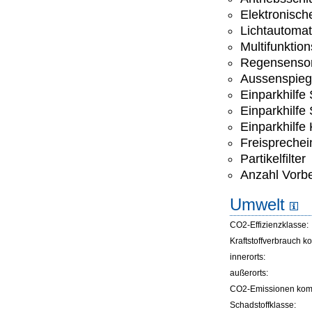
Elektronisc
Lichtautomat
Multifunktio
Regensenso
Aussenspiege
Einparkhilfe
Einparkhilfe
Einparkhilfe
Freisprechei
Partikelfilter
Anzahl Vorbe
Umwelt
CO2-Effizienzklasse:
Kraftstoffverbrauch ko
innerorts:
außerorts:
CO2-Emissionen komb
Schadstoffklasse: