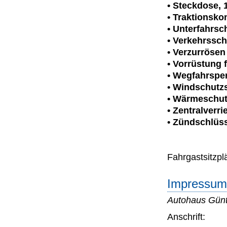
• Steckdose, 
• Traktionskon
• Unterfahrsch
• Verkehrssch
• Verzurröse
• Vorrüstung 
• Wegfahrspe
• Windschutz
• Wärmeschut
• Zentralverr
• Zündschlüss
Fahrgastsitzplä
Impressum 
Autohaus Gün
Anschrift: