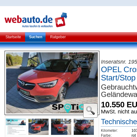
Startseite
Suchen
Ratgeber
Inseratsnr. 19
OPEL Cros
Start/Stop
Gebraucht
Geländew
10.550 E
MwSt. nicht a
Technische
Kilometer:
10
Farbe:
rot