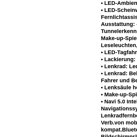
• LED-Ambien
• LED-Scheinw
Fernlichtassi
Ausstattung: 
Tunnelerkenn
Make-up-Spieg
Leseleuchten,
• LED-Tagfahr
• Lackierung:
• Lenkrad: L
• Lenkrad: Be
Fahrer und Be
• Lenksäule h
• Make-up-Spi
• Navi 5.0 In
Navigationssy
Lenkradfernb
Verb.von mobi
kompat.Blueto
Bildschirmpr