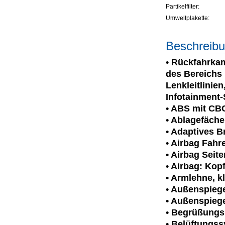
Partikelfilter:
Umweltplakette:
Beschreibu
• Rückfahrka
des Bereichs 
Lenkleitlinie
Infotainment
• ABS mit CB
• Ablagefäche
• Adaptives B
• Airbag Fahre
• Airbag Seit
• Airbag: Kop
• Armlehne, k
• Außenspiegel
• Außenspieg
• Begrüßungsl
• Belüftungs