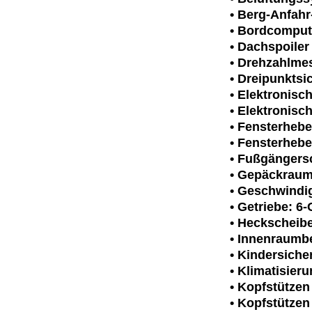
• Berg-Anfahr
• Bordcomput
• Dachspoiler
• Drehzahlme
• Dreipunktsi
• Elektronisc
• Elektronisc
• Fensterhebe
• Fensterheber
• Fußgängers
• Gepäckraum
• Geschwindig
• Getriebe: 6
• Heckscheib
• Innenraumb
• Kindersiche
• Klimatisier
• Kopfstützen 
• Kopfstützen