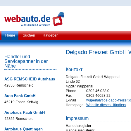
Home
Suchen
Ratgeber
Delgado Freizeit GmbH 
Händler und
Servicepartner in der
Nähe
Контакт
Delgado Freizeit GmbH Wuppertal
ASG REMSCHEID Autohaus
Linde 62
42855 Remscheid
42287 Wuppertal
Phone
0202 46 028 0
Auto Fank GmbH
Fax
0202 46028 22
E-Mail
wupertal@delgado-freizeit.
45219 Essen-Kettwig
Homepage
Website dieses Händlers
Autohaus Pauli GmbH
Impressum
42855 Remscheid
Handelsregister
Autohaus Quettingen
Handelsregisternr