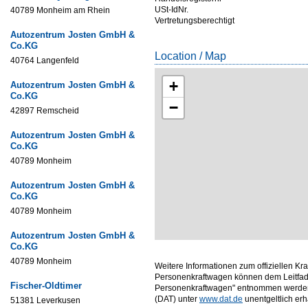
USt-IdNr.
40789 Monheim am Rhein
Vertretungsberechtigt
Autozentrum Josten GmbH &
Co.KG
Location / Map
40764 Langenfeld
+
Autozentrum Josten GmbH &
Co.KG
−
42897 Remscheid
Autozentrum Josten GmbH &
Co.KG
40789 Monheim
Autozentrum Josten GmbH &
Co.KG
40789 Monheim
Autozentrum Josten GmbH &
Co.KG
40789 Monheim
Weitere Informationen zum offiziellen Kr
Personenkraftwagen können dem Leitfade
Fischer-Oldtimer
Personenkraftwagen" entnommen werden,
(DAT) unter
www.dat.de
unentgeltlich erhäl
51381 Leverkusen