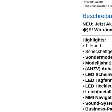
Umweltplakette:
Emissionsärmster Kraft
Beschreibu
NEU: Jetzt Ak
�)!!! Wir räu
Highlights:
• 1. Hand
• Scheckheftge
•
Sondermodel
•
Modelljahr 
•
(AHZV) Anhä
•
LED Scheinwe
•
LED Tagfahr
•
LED Heckle
•
Leichtmetall
•
MMI Navigat
•
Sound-Syst
•
Business-Pa