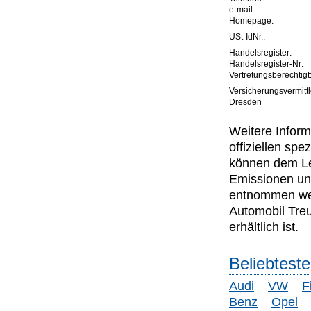
e-mail
Homepage:
USt-IdNr.:
Handelsregister:
Handelsregister-Nr:
Vertretungsberechtigt
Versicherungsvermitt
Dresden
Weitere Inform
offiziellen s
können dem Lei
Emissionen un
entnommen wer
Automobil Tre
erhältlich ist.
Beliebtest
Audi
VW
F
Benz
Opel