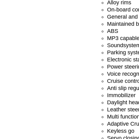
Alloy rims
On-board co
General and 
Maintained b
ABS
MP3 capabl
Soundsyste
Parking sys
Electronic st
Power steeri
Voice recogn
Cruise contr
Anti slip regu
Immobilizer
Daylight hea
Leather stee
Multi functio
Adaptive Cru
Keyless go
Servo closin