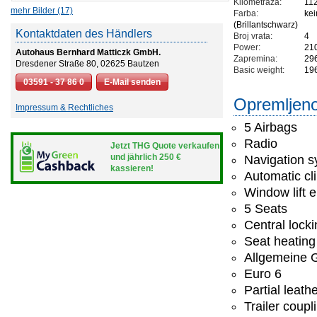
Kilometraza:
11
mehr Bilder (17)
Farba:
ke
(Brillantschwarz)
Kontaktdaten des Händlers
Broj vrata:
4
Power:
21
Autohaus Bernhard Matticzk GmbH.
Zapremina:
29
Dresdener Straße 80, 02625 Bautzen
Basic weight:
19
03591 - 37 86 0
E-Mail senden
Opremljeno
Impressum & Rechtliches
5 Airbags
Radio
Jetzt THG Quote verkaufen
und jährlich 250 €
Navigation 
kassieren!
Automatic cl
Window lift e
5 Seats
Central lock
Seat heating
Allgemeine G
Euro 6
Partial leath
Trailer coupl