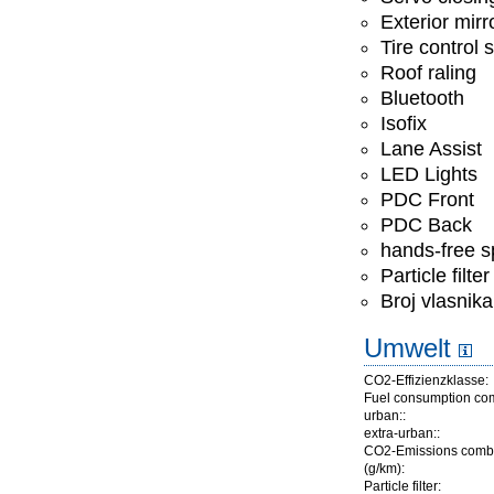
Exterior mirr
Tire control
Roof raling
Bluetooth
Isofix
Lane Assist
LED Lights
PDC Front
PDC Back
hands-free 
Particle filter
Broj vlasnika
Umwelt
CO2-Effizienzklasse:
Fuel consumption co
urban::
extra-urban::
CO2-Emissions comb
(g/km):
Particle filter: