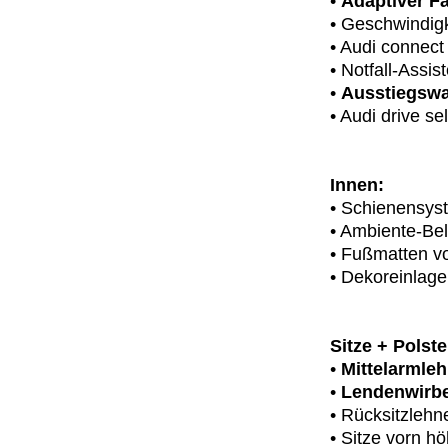
•
Adaptiver Fa
• Geschwindig
• Audi connect
• Notfall-Assi
•
Ausstiegsw
• Audi drive se
Innen:
• Schienensy
• Ambiente-Be
• Fußmatten vo
• Dekoreinlag
Sitze + Polste
•
Mittelarmle
•
Lendenwirbel
• Rücksitzlehn
• Sitze vorn h