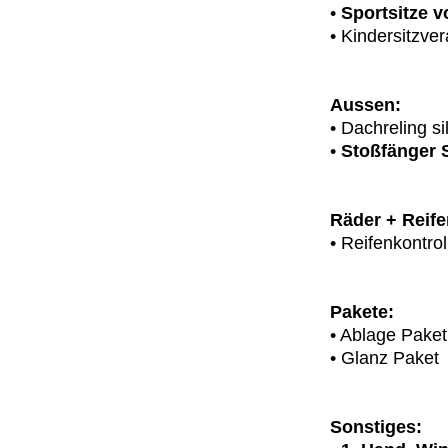
•
Sportsitze v
• Kindersitzve
Aussen:
• Dachreling si
•
Stoßfänger 
Räder + Reife
• Reifenkontro
Pakete:
• Ablage Paket
• Glanz Paket
Sonstiges: