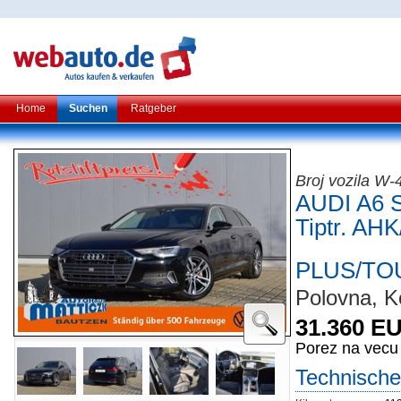
Home
Suchen
Ratgeber
Broj vozila W-
AUDI A6 S
Tiptr. AH
PLUS/TO
Polovna, Ko
31.360 E
Porez na vecu
Technische