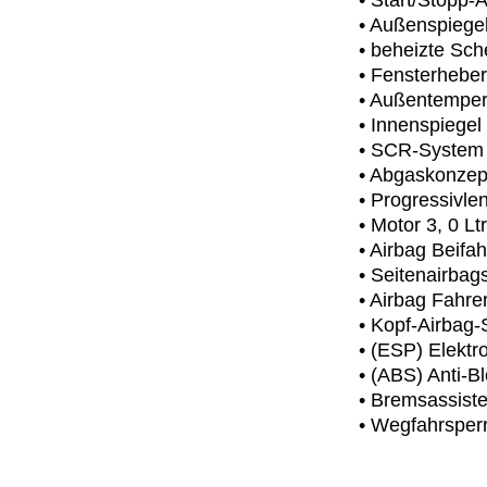
• Start/Stopp
• Außenspiegel 
• beheizte Sc
• Fensterheber
• Außentemper
• Innenspiegel
• SCR-System 
• Abgaskonzept
• Progressivle
• Motor 3, 0 L
• Airbag Beifa
• Seitenairbag
• Airbag Fahrer
• Kopf-Airbag
• (ESP) Elektr
• (ABS) Anti-B
• Bremsassiste
• Wegfahrsperr