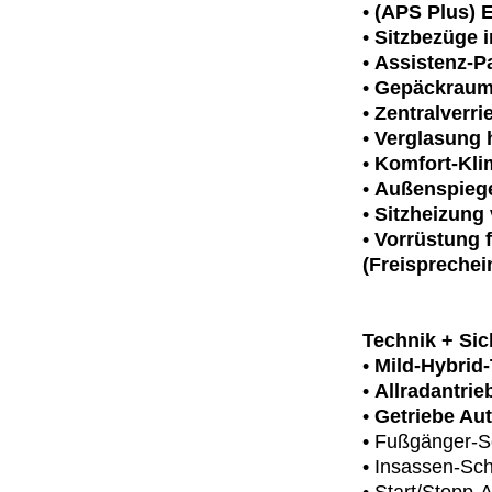
•
(APS Plus) E
•
Sitzbezüge i
•
Assistenz-P
•
Gepäckraumkl
•
Zentralverri
•
Verglasung h
•
Komfort-Kli
•
Außenspiege
•
Sitzheizung
•
Vorrüstung f
(Freisprechei
Technik + Sic
•
Mild-Hybrid
•
Allradantrie
•
Getriebe Aut
• Fußgänger-S
• Insassen-Sch