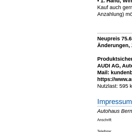
•
1. Hand, Win
Kauf auch ger
Anzahlung) mög
Neupreis 75.
Änderungen, 
Produktsicher
AUDI AG, Auto
Mail: kundenb
https://www.a
Nutzlast: 595 
Impressum 
Autohaus Bern
Anschrift:
Telefone: