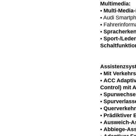
Multimedia:
•
Multi-Media-
• Audi Smartph
• Fahrerinform
•
Spracherken
•
Sport-/Leder
Schaltfunktio
Assistenzsys
•
Mit Verkehr
•
ACC Adaptiv
Control) mit 
•
Spurwechsela
•
Spurverlas
•
Querverkehr
•
Prädiktiver 
•
Ausweich-As
•
Abbiege-Assi