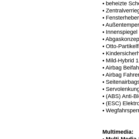
• beheizte Sc
• Zentralverri
• Fensterheber
• Außentemper
• Innenspiegel
• Abgaskonze
• Otto-Partikelf
• Kindersicher
• Mild-Hybrid 
• Airbag Beifa
• Airbag Fahrer
• Seitenairbag
• Servolenkun
• (ABS) Anti-B
• (ESC) Elektro
• Wegfahrsperr
Multimedia: