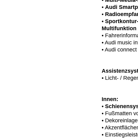
•
Multi-Media-
•
Audi Smartp
•
Radioempfan
•
Sportkontur-
Multifunktion
• Fahrerinform
• Audi music in
• Audi connect
Assistenzsys
• Licht- / Reg
Innen:
•
Schienensys
• Fußmatten vo
• Dekoreinlage
• Akzentfläche
• Einstiegsleis