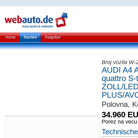
Home
Suchen
Ratgeber
Broj vozila W-
AUDI A4 A
quattro S-
ZOLL/LED
PLUS/AV
Polovna, Ko
34.960 E
Porez na vecu
Technische