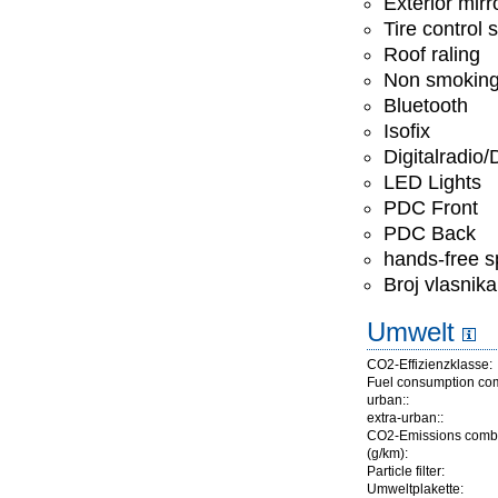
Exterior mirr
Tire control
Roof raling
Non smoking
Bluetooth
Isofix
Digitalradio
LED Lights
PDC Front
PDC Back
hands-free 
Broj vlasnika
Umwelt
CO2-Effizienzklasse:
Fuel consumption co
urban::
extra-urban::
CO2-Emissions comb
(g/km):
Particle filter:
Umweltplakette: