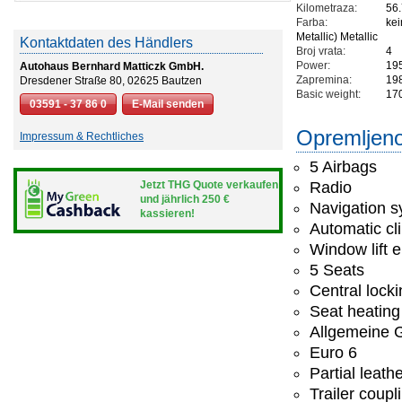
Kilometraza:
56
Farba:
kei
Metallic) Metallic
Kontaktdaten des Händlers
Broj vrata:
4
Power:
19
Autohaus Bernhard Matticzk GmbH.
Zapremina:
19
Dresdener Straße 80, 02625 Bautzen
Basic weight:
17
03591 - 37 86 0
E-Mail senden
Opremljeno
Impressum & Rechtliches
5 Airbags
Jetzt THG Quote verkaufen
Radio
und jährlich 250 €
Navigation 
kassieren!
Automatic cl
Window lift e
5 Seats
Central lock
Seat heating
Allgemeine G
Euro 6
Partial leath
Trailer coupl