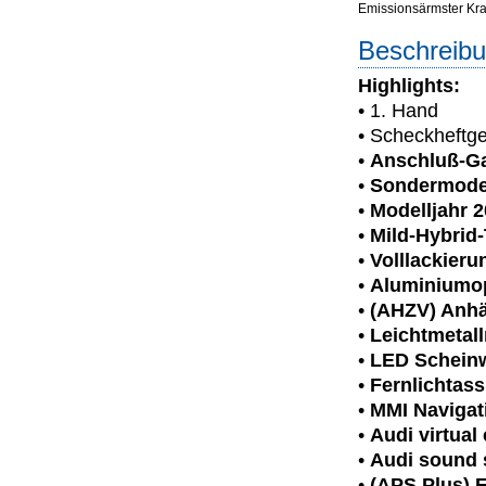
Emissionsärmster Kraft
Beschreibu
Highlights:
• 1. Hand
• Scheckheftge
•
Anschluß-Ga
•
Sondermodel
•
Modelljahr 
•
Mild-Hybrid
•
Volllackieru
•
Aluminiumop
•
(AHZV) Anhä
•
Leichtmetall
•
LED Scheinwe
•
Fernlichtass
•
MMI Navigat
•
Audi virtual
•
Audi sound
•
(APS Plus) E