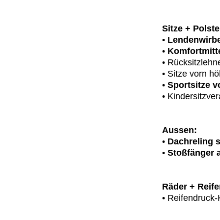
Sitze + Polste
•
Lendenwirbel
•
Komfortmitt
• Rücksitzlehn
• Sitze vorn h
•
Sportsitze v
• Kindersitzve
Aussen:
•
Dachreling s
•
Stoßfänger a
Räder + Reife
• Reifendruck-