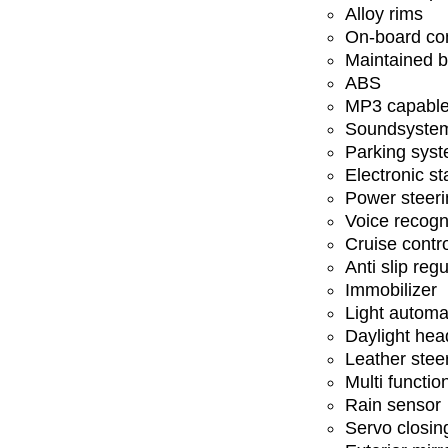
Alloy rims
On-board co
Maintained b
ABS
MP3 capabl
Soundsyste
Parking sys
Electronic st
Power steeri
Voice recogn
Cruise contr
Anti slip regu
Immobilizer
Light automa
Daylight hea
Leather stee
Multi functio
Rain sensor
Servo closin