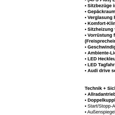
•
Sitzbezüge 
•
Gepäckraumkl
•
Verglasung 
•
Komfort-Kli
•
Sitzheizung
•
Vorrüstung f
(Freisprechei
•
Geschwindig
•
Ambiente-Li
•
LED Heckle
•
LED Tagfahr
•
Audi drive s
Technik + Sic
•
Allradantrie
•
Doppelkuppl
• Start/Stopp
• Außenspiegel 