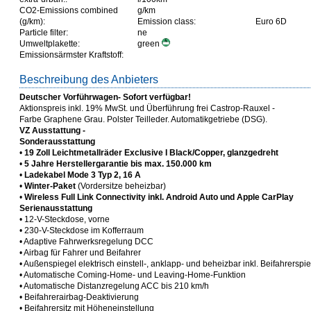
CO2-Emissions combined
g/km
(g/km):
Emission class:
Euro 6D
Particle filter:
ne
Umweltplakette:
green
Emissionsärmster Kraftstoff:
Beschreibung des Anbieters
Deutscher Vorführwagen- Sofort verfügbar!
Aktionspreis inkl. 19% MwSt. und Überführung frei Castrop-Rauxel -
Farbe Graphene Grau. Polster Teilleder. Automatikgetriebe (DSG).
VZ Ausstattung -
Sonderausstattung
•
19 Zoll Leichtmetallräder Exclusive I Black/Copper, glanzgedreht
•
5 Jahre Herstellergarantie bis max. 150.000 km
•
Ladekabel Mode 3 Typ 2, 16 A
•
Winter-Paket
(Vordersitze beheizbar)
•
Wireless Full Link Connectivity inkl. Android Auto und Apple CarPlay
Serienausstattung
• 12-V-Steckdose, vorne
• 230-V-Steckdose im Kofferraum
• Adaptive Fahrwerksregelung DCC
• Airbag für Fahrer und Beifahrer
• Außenspiegel elektrisch einstell-, anklapp- und beheizbar inkl. Beifahrers
• Automatische Coming-Home- und Leaving-Home-Funktion
• Automatische Distanzregelung ACC bis 210 km/h
• Beifahrerairbag-Deaktivierung
• Beifahrersitz mit Höheneinstellung