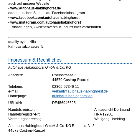
auch auf unserer Website
•
www.autohaus-habinghorst.de
oder besuchen Sie uns auf Facebook/Instagram
•
www.facebook.com/autohaushabinghorst
•
www.instagram.com/autohaushabinghorst
... Änderungen, Zwischenverkauf und Irrtümer vorbehalten.
quality by dotzilla
Fahrgastsitzplaetze: 5,
Impressum & Rechtliches
Autohaus Habinghorst GmbH & Co. KG
Anschrift:
Rheinstrasse 3
44579 Castrop-Rauxel
Telefone:
02305-97346-11
e-mail
verkauf@autohaus-habinghorst.de
Homepage:
autohaus-habinghorst.de
USt-IdNr.:
DE456946625
Handelsregister:
Amtsgericht Dortmund
Handelsregister-Nr:
HRA 19901
Vertretungsberechtigt:
Wolfgang Uselding
Autohaus Habinghorst GmbH & Co. KG Rheinstraße 3
44579 Castrop-Rauxel