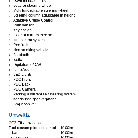
Daylight headlights
Leather steering wheel
Multi functionable steering wheel
Steering column adjustable in height
Adaptive Cruise Control
Rain sensor
Keyless go
Exterior mirrors electric
Tire control system
Roof raling
Non smoking vehicle
Bluetooth
Isofix
Digitalradio/DAB
Lane Assist
LED Lights
PDC Front
PDC Back
PDC Camera
Parking assistant self steering system
hands-free speakerphone
Broj vlasnika: 1
Umwelt
CO2-Effizienzklasse:
Fuel consumption combined::
l/100km
urban::
l/100km
extra-urban::
l/100km