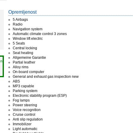
Opremljenost
5 Airbags
Radio
Navigation system
Automatic climate control 3 zones
Window lift electric
5 Seats
Central locking
Seat heating
Allgemeine Garantie
en
Partial leather
Alloy rims
On-board computer
General and exhaust gas inspection new
ABS
MP3 capable
Parking system
Electronic stability program (ESP)
Fog lamps
Power steering
Voice recognition
Cruise control
Anti slip regulation
Immobilizer
Light automatic