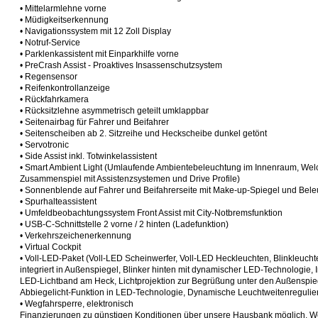
• Mittelarmlehne vorne
• Müdigkeitserkennung
• Navigationssystem mit 12 Zoll Display
• Notruf-Service
• Parklenkassistent mit Einparkhilfe vorne
• PreCrash Assist - Proaktives Insassenschutzsystem
• Regensensor
• Reifenkontrollanzeige
• Rückfahrkamera
• Rücksitzlehne asymmetrisch geteilt umklappbar
• Seitenairbag für Fahrer und Beifahrer
• Seitenscheiben ab 2. Sitzreihe und Heckscheibe dunkel getönt
• Servotronic
• Side Assist inkl. Totwinkelassistent
• Smart Ambient Light (Umlaufende Ambientebeleuchtung im Innenraum, We
Zusammenspiel mit Assistenzsystemen und Drive Profile)
• Sonnenblende auf Fahrer und Beifahrerseite mit Make-up-Spiegel und Bel
• Spurhalteassistent
• Umfeldbeobachtungssystem Front Assist mit City-Notbremsfunktion
• USB-C-Schnittstelle 2 vorne / 2 hinten (Ladefunktion)
• Verkehrszeichenerkennung
• Virtual Cockpit
• Voll-LED-Paket (Voll-LED Scheinwerfer, Voll-LED Heckleuchten, Blinkleuch
integriert in Außenspiegel, Blinker hinten mit dynamischer LED-Technologie, I
LED-Lichtband am Heck, Lichtprojektion zur Begrüßung unter den Außenspie
Abbiegelicht-Funktion in LED-Technologie, Dynamische Leuchtweitenregulie
• Wegfahrsperre, elektronisch
Finanzierungen zu günstigen Konditionen über unsere Hausbank möglich. We