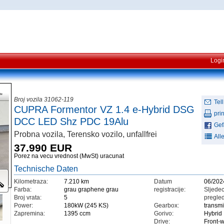
Logi
Broj vozila 31062-119
Tell
CUPRA Formentor VZ 1.4 e-Hybrid DSG
prin
DCC LED Shz PDC 19Alu
Gefä
Probna vozila, Terensko vozilo, unfallfrei
All
37.990 EUR
Porez na vecu vrednost (MwSt) uracunat
Technische Daten
Kilometraza:
7.210 km
Datum
06/202
Farba:
grau graphene grau
registracije:
Sljedec
Broj vrata:
5
pregled
Power:
180kW (245 KS)
Gearbox:
transm
Zapremina:
1395 ccm
Gorivo:
Hybrid
Drive:
Front-w