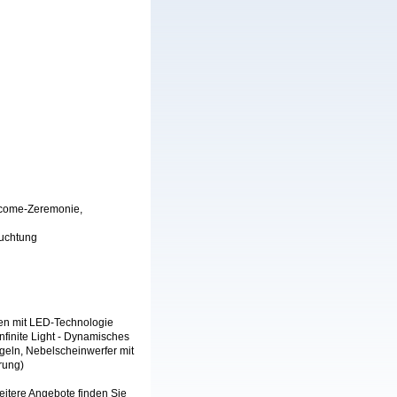
lcome-Zeremonie,
euchtung
ten mit LED-Technologie
nfinite Light - Dynamisches
geln, Nebelscheinwerfer mit
rung)
itere Angebote finden Sie