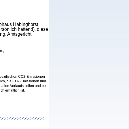
utohaus Habinghorst
önlich haftend), diese
ng, Amtsgericht
25
n spezifischen CO2-Emissionen
auch, die CO2-Emissionen und
llen Verkaufsstellen und bei
 erhältlich ist.