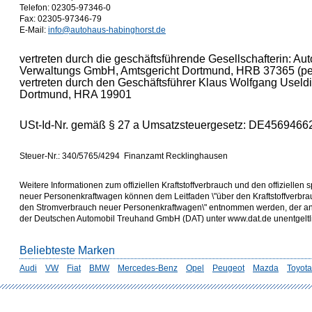
Telefon: 02305-97346-0
Fax: 02305-97346-79
E-Mail:
info@autohaus-habinghorst.de
vertreten durch die geschäftsführende Gesellschafterin: A
Verwaltungs GmbH, Amtsgericht Dortmund, HRB 37365 (pers
vertreten durch den Geschäftsführer Klaus Wolfgang Useldi
Dortmund, HRA 19901
USt-Id-Nr. gemäß § 27 a Umsatzsteuergesetz: DE4569466
Steuer-Nr.: 340/5765/4294 Finanzamt Recklinghausen
Weitere Informationen zum offiziellen Kraftstoffverbrauch und den offizielle
neuer Personenkraftwagen können dem Leitfaden \"über den Kraftstoffverbr
den Stromverbrauch neuer Personenkraftwagen\" entnommen werden, der an a
der Deutschen Automobil Treuhand GmbH (DAT) unter www.dat.de unentgeltlich
Beliebteste Marken
Audi
VW
Fiat
BMW
Mercedes-Benz
Opel
Peugeot
Mazda
Toyota