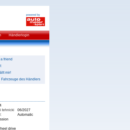
powered by
n
Händlerlogin
 a friend
t
llt mir!
e Fahrzeuge des Händlers
4
i tehnicki
06/2027
:
Automatic
ission
heel drive